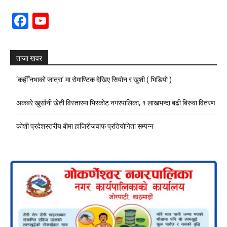
Facebook
YouTube
Channel
ताजा खवर
‘कहीँ नभाको जात्रा’ मा रोमाण्टिक देखिए सियोन र खुशी ( भिडियो )
अकबरे खुर्सानी खेती विस्तारमा भिरकोट नगरपालिका, १ लाखभन्दा बढी बिरुवा वितरण
कोशी प्रदेशस्तरीय बीमा हाजिरीजवाफ प्रतियोगिता सम्पन्न