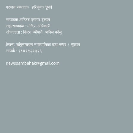
प्रधान सम्पादक: हरिसुन्दर छुकाँ
सम्पादक :सन्जिब प्रसाद दुलाल
सह-सम्पादक : मन्दिरा अधिकारी
संवाददाता : किरण न्यौपाने, अनिल फोँजू
ठेगाना: चाँगुनारायण नगरपालिका वडा नम्वर ८ सुडाल
सम्पर्क : ९८४९९२९३२६
newssambahak@gmail.com