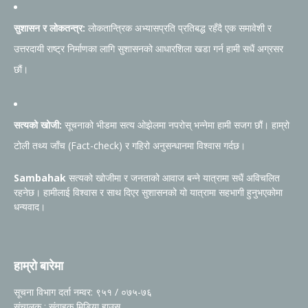
सुशासन र लोकतन्त्र:
लोकतान्त्रिक अभ्यासप्रति प्रतिबद्ध रहँदै एक समावेशी र
उत्तरदायी राष्ट्र निर्माणका लागि सुशासनको आधारशिला खडा गर्न हामी सधैं अग्रसर
छौं।
सत्यको खोजी:
सूचनाको भीडमा सत्य ओझेलमा नपरोस् भन्नेमा हामी सजग छौं। हाम्रो
टोली तथ्य जाँच (Fact-check) र गहिरो अनुसन्धानमा विश्वास गर्दछ।
Sambahak
सत्यको खोजीमा र जनताको आवाज बन्ने यात्रामा सधैं अविचलित
रहनेछ। हामीलाई विश्वास र साथ दिएर सुशासनको यो यात्रामा सहभागी हुनुभएकोमा
धन्यवाद।
हाम्रो बारेमा
सूचना विभाग दर्ता नम्वर: ९५१ / ०७५-७६
संचालक : संवाहक मिडिया हाउस