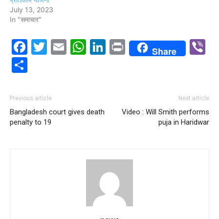
July 13, 2023
In "समाचार"
Facebook
Twitter
Email
WhatsApp
LinkedIn
Print
V
Share
Share
Previous article
Next article
Bangladesh court gives death
Video : Will Smith performs
penalty to 19
puja in Haridwar