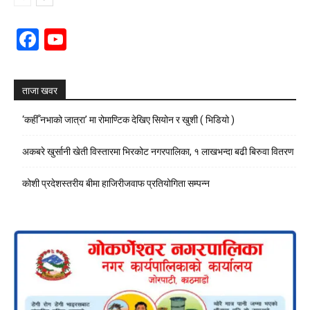
Facebook
YouTube
Channel
ताजा खवर
‘कहीँ नभाको जात्रा’ मा रोमाण्टिक देखिए सियोन र खुशी ( भिडियो )
अकबरे खुर्सानी खेती विस्तारमा भिरकोट नगरपालिका, १ लाखभन्दा बढी बिरुवा वितरण
कोशी प्रदेशस्तरीय बीमा हाजिरीजवाफ प्रतियोगिता सम्पन्न