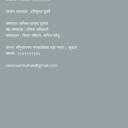
प्रधान सम्पादक: हरिसुन्दर छुकाँ
सम्पादक :सन्जिब प्रसाद दुलाल
सह-सम्पादक : मन्दिरा अधिकारी
संवाददाता : किरण न्यौपाने, अनिल फोँजू
ठेगाना: चाँगुनारायण नगरपालिका वडा नम्वर ८ सुडाल
सम्पर्क : ९८४९९२९३२६
newssambahak@gmail.com