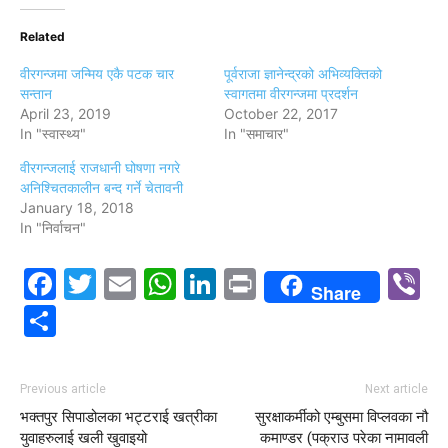
Related
वीरगन्जमा जन्मिय एकै पटक चार
पूर्वराजा ज्ञानेन्द्रको अभिव्यक्तिको
सन्तान
स्वागतमा वीरगन्जमा प्रदर्शन
April 23, 2019
October 22, 2017
In "स्वास्थ्य"
In "समाचार"
वीरगन्जलाई राजधानी घोषणा नगरे
अनिश्चितकालीन बन्द गर्ने चेतावनी
January 18, 2018
In "निर्वाचन"
Facebook
Twitter
Email
WhatsApp
LinkedIn
Print
V
Share
Share
Previous article
Next article
भक्तपुर सिपाडोलका भट्टराई खत्रीका
सुरक्षाकर्मीको एम्बुसमा विप्लवका नौ
युवाहरुलाई खली खुवाइयो
कमाण्डर (पक्राउ परेका नामावली