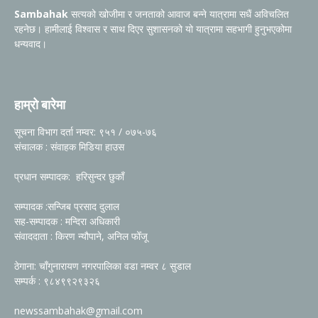
Sambahak
सत्यको खोजीमा र जनताको आवाज बन्ने यात्रामा सधैं अविचलित
रहनेछ। हामीलाई विश्वास र साथ दिएर सुशासनको यो यात्रामा सहभागी हुनुभएकोमा
धन्यवाद।
हाम्रो बारेमा
सूचना विभाग दर्ता नम्वर: ९५१ / ०७५-७६
संचालक : संवाहक मिडिया हाउस
प्रधान सम्पादक: हरिसुन्दर छुकाँ
सम्पादक :सन्जिब प्रसाद दुलाल
सह-सम्पादक : मन्दिरा अधिकारी
संवाददाता : किरण न्यौपाने, अनिल फोँजू
ठेगाना: चाँगुनारायण नगरपालिका वडा नम्वर ८ सुडाल
सम्पर्क : ९८४९९२९३२६
newssambahak@gmail.com