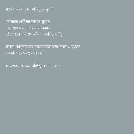
प्रधान सम्पादक: हरिसुन्दर छुकाँ
सम्पादक :सन्जिब प्रसाद दुलाल
सह-सम्पादक : मन्दिरा अधिकारी
संवाददाता : किरण न्यौपाने, अनिल फोँजू
ठेगाना: चाँगुनारायण नगरपालिका वडा नम्वर ८ सुडाल
सम्पर्क : ९८४९९२९३२६
newssambahak@gmail.com