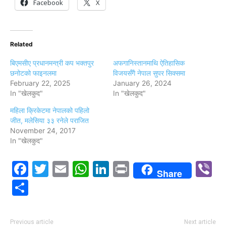
Facebook
X
Related
बिएमसीए प्रधानमन्त्री कप भक्तपुर
अफगानिस्तानमाथि ऐतिहासिक
छनोटको फाइनलमा
विजयसँगै नेपाल सुपर सिक्समा
February 22, 2025
January 26, 2024
In "खेलकुद"
In "खेलकुद"
महिला क्रिकेटमा नेपालको पहिलो
जीत, मलेसिया ३३ रनेले पराजित
November 24, 2017
In "खेलकुद"
Facebook
Twitter
Email
WhatsApp
LinkedIn
Print
V
Share
Share
Previous article
Next article