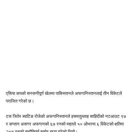
एसिया कपको सनसनीपूर्ण खेलमा पाकिस्तानले अफगानिस्तानलाई तीन विकेटले
पराजित गरेको छ।
टस जितेर ब्याटिङ रोजेको अफगानिस्तानले हसमतुल्लाह साहिदीको नटआउट ९७
र कप्तान असगर अफगानको ६७ रनको मद्दतले ५० ओभरमा ६ विकेटको क्षतिमा
२५७ रनको चुनौतिपूर्ण स्कोर खडा गरेको थियो।