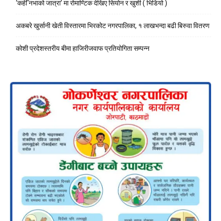
‘कहीँ नभाको जात्रा’ मा रोमाण्टिक देखिए सियोन र खुशी ( भिडियो )
अकबरे खुर्सानी खेती विस्तारमा भिरकोट नगरपालिका, १ लाखभन्दा बढी बिरुवा वितरण
कोशी प्रदेशस्तरीय बीमा हाजिरीजवाफ प्रतियोगिता सम्पन्न