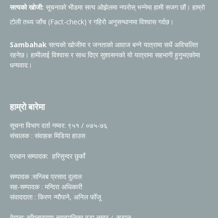
सत्यको खोजी:
सूचनाको भीडमा सत्य ओझेलमा नपरोस् भन्नेमा हामी सजग छौं। हाम्रो
टोली तथ्य जाँच (Fact-check) र गहिरो अनुसन्धानमा विश्वास गर्दछ।
Sambahak
सत्यको खोजीमा र जनताको आवाज बन्ने यात्रामा सधैं अविचलित
रहनेछ। हामीलाई विश्वास र साथ दिएर सुशासनको यो यात्रामा सहभागी हुनुभएकोमा
धन्यवाद।
हाम्रो बारेमा
सूचना विभाग दर्ता नम्वर: ९५१ / ०७५-७६
संचालक : संवाहक मिडिया हाउस
प्रधान सम्पादक: हरिसुन्दर छुकाँ
सम्पादक :सन्जिब प्रसाद दुलाल
सह-सम्पादक : मन्दिरा अधिकारी
संवाददाता : किरण न्यौपाने, अनिल फोँजू
ठेगाना: चाँगुनारायण नगरपालिका वडा नम्वर ८ सुडाल