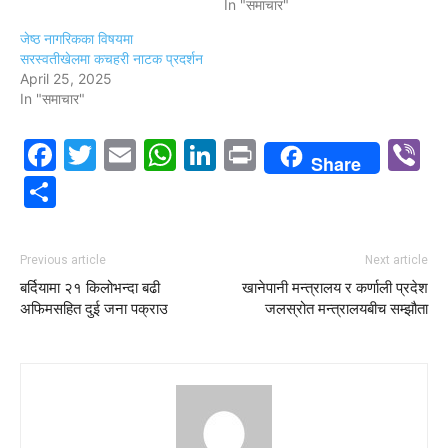
In "समाचार"
जेष्ठ नागरिकका विषयमा
सरस्वतीखेलमा कचहरी नाटक प्रदर्शन
April 25, 2025
In "समाचार"
Facebook
Twitter
Email
WhatsApp
LinkedIn
Print
V
Share
Share
Previous article
Next article
बर्दियामा २१ किलोभन्दा बढी
खानेपानी मन्त्रालय र कर्णाली प्रदेश
अफिमसहित दुई जना पक्राउ
जलस्रोत मन्त्रालयबीच सम्झौता