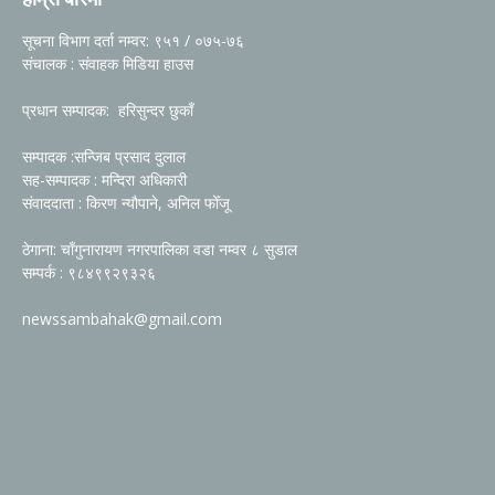
सूचना विभाग दर्ता नम्वर: ९५१ / ०७५-७६
संचालक : संवाहक मिडिया हाउस
प्रधान सम्पादक: हरिसुन्दर छुकाँ
सम्पादक :सन्जिब प्रसाद दुलाल
सह-सम्पादक : मन्दिरा अधिकारी
संवाददाता : किरण न्यौपाने, अनिल फोँजू
ठेगाना: चाँगुनारायण नगरपालिका वडा नम्वर ८ सुडाल
सम्पर्क : ९८४९९२९३२६
newssambahak@gmail.com