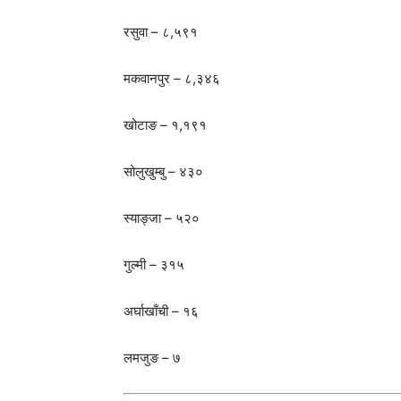
रसुवा – ८,५९१
मकवानपुर – ८,३४६
खोटाङ – १,१९१
सोलुखुम्बु – ४३०
स्याङ्जा – ५२०
गुल्मी – ३१५
अर्घाखाँची – १६
लमजुङ – ७