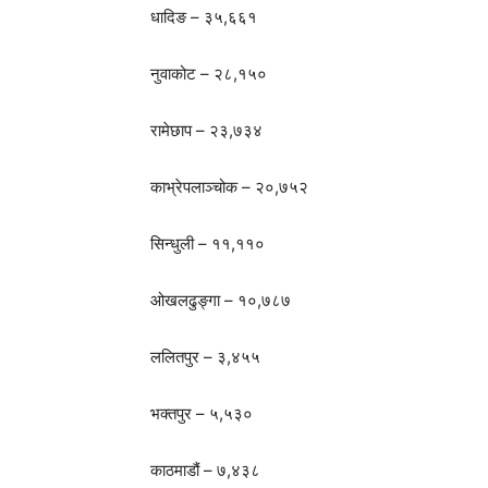
धादिङ – ३५,६६१
नुवाकोट – २८,१५०
रामेछाप – २३,७३४
काभ्रेपलाञ्चोक – २०,७५२
सिन्धुली – ११,११०
ओखलढुङ्गा – १०,७८७
ललितपुर – ३,४५५
भक्तपुर – ५,५३०
काठमाडौं – ७,४३८