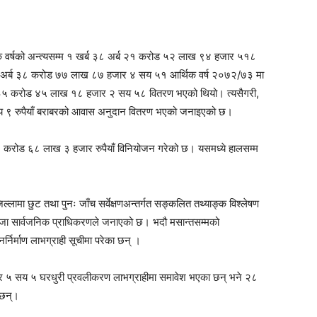
थिक वर्षको अन्त्यसम्म १ खर्ब ३८ अर्ब २१ करोड ५२ लाख ९४ हजार ५१८
१४ अर्ब ३८ करोड ७७ लाख ८७ हजार ४ सय ५१ आर्थिक वर्ष २०७२/७३ मा
ब ३५ करोड ४५ लाख १८ हजार २ सय ५८ वितरण भएको थियो। त्यसैगरी,
९ रुपैयाँ बराबरको आवास अनुदान वितरण भएको जनाइएको छ।
ब ४१ करोड ६८ लाख ३ हजार रुपैयाँ विनियोजन गरेको छ। यसमध्ये हालसम्म
्लामा छुट तथा पुनः जाँच सर्वेक्षणअन्तर्गत सङ्कलित तथ्याङ्क विश्लेषण
जा सार्वजनिक प्राधिकरणले जनाएको छ। भदौ मसान्तसम्मको
निर्माण लाभग्राही सूचीमा परेका छन् ।
र ५ सय ५ घरधुरी प्रवलीकरण लाभग्राहीमा समावेश भएका छन् भने २८
 छन्।