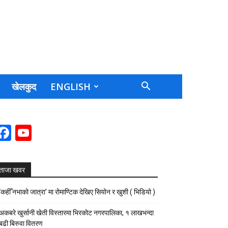
खेलकुद
ENGLISH
Facebook
YouTube
Channel
ताजा खवर
‘कहीँ नभाको जात्रा’ मा रोमाण्टिक देखिए सियोन र खुशी ( भिडियो )
अकबरे खुर्सानी खेती विस्तारमा भिरकोट नगरपालिका, १ लाखभन्दा
बढी बिरुवा वितरण