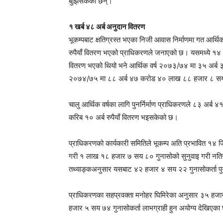
बुझिसकेका छन्।
१ खर्ब ४८ अर्ब अनुदान वितरण
भूकम्पबाट क्षतिग्रस्त भएका निजी आवास निर्माणमा गत आर्
रुपैयाँ वितरण भएको प्राधिकरणले जनाएको छ। यसमध्ये 
वितरण भएको थियो भने आर्थिक वर्ष २०७३/७४ मा ३५ अर्
२०७४/७५ मा ८८ अर्ब ४७ करोड ४० लाख ८८ हजार ८ सय 
चालु आर्थिक वर्षका लागि पुनर्निर्माण प्राधिकरणले ८३ अर्
करिब १० अर्ब रुपैयाँ वितरण भइसकेको छ।
प्राधिकरणको कार्यकारी समितिले भूकम्प अति प्रभावित १४ जिल
गरी १ लाख १८ हजार ७ सय ८० गुनासोको सुनुवाइ गरी नति
तथ्याङ्कअनुसार यसबाट ४२ हजार ४ सय २२ गुनासोकर्ता पुनर्
प्राधिकरणका सहप्रवक्ता मनोहर घिमिरेका अनुसार ३५ हजा
हजार ५ सय ७४ गुनासोकर्ता लाभग्राही हुन अयोग्य देखिएका