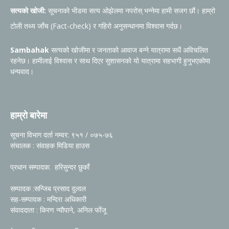
सत्यको खोजी:
सूचनाको भीडमा सत्य ओझेलमा नपरोस् भन्नेमा हामी सजग छौं। हाम्रो
टोली तथ्य जाँच (Fact-check) र गहिरो अनुसन्धानमा विश्वास गर्दछ।
Sambahak
सत्यको खोजीमा र जनताको आवाज बन्ने यात्रामा सधैं अविचलित
रहनेछ। हामीलाई विश्वास र साथ दिएर सुशासनको यो यात्रामा सहभागी हुनुभएकोमा
धन्यवाद।
हाम्रो बारेमा
सूचना विभाग दर्ता नम्वर: ९५१ / ०७५-७६
संचालक : संवाहक मिडिया हाउस
प्रधान सम्पादक: हरिसुन्दर छुकाँ
सम्पादक :सन्जिब प्रसाद दुलाल
सह-सम्पादक : मन्दिरा अधिकारी
संवाददाता : किरण न्यौपाने, अनिल फोँजू