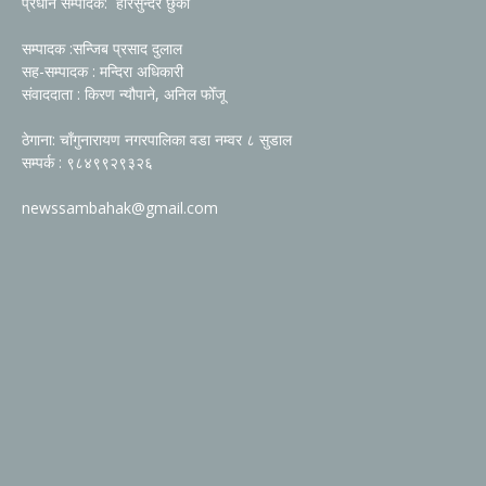
प्रधान सम्पादक: हरिसुन्दर छुकाँ
सम्पादक :सन्जिब प्रसाद दुलाल
सह-सम्पादक : मन्दिरा अधिकारी
संवाददाता : किरण न्यौपाने, अनिल फोँजू
ठेगाना: चाँगुनारायण नगरपालिका वडा नम्वर ८ सुडाल
सम्पर्क : ९८४९९२९३२६
newssambahak@gmail.com