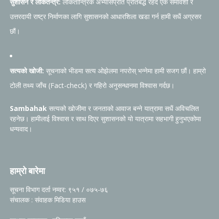
सुशासन र लोकतन्त्र:
लोकतान्त्रिक अभ्यासप्रति प्रतिबद्ध रहँदै एक समावेशी र
उत्तरदायी राष्ट्र निर्माणका लागि सुशासनको आधारशिला खडा गर्न हामी सधैं अग्रसर
छौं।
सत्यको खोजी:
सूचनाको भीडमा सत्य ओझेलमा नपरोस् भन्नेमा हामी सजग छौं। हाम्रो
टोली तथ्य जाँच (Fact-check) र गहिरो अनुसन्धानमा विश्वास गर्दछ।
Sambahak
सत्यको खोजीमा र जनताको आवाज बन्ने यात्रामा सधैं अविचलित
रहनेछ। हामीलाई विश्वास र साथ दिएर सुशासनको यो यात्रामा सहभागी हुनुभएकोमा
धन्यवाद।
हाम्रो बारेमा
सूचना विभाग दर्ता नम्वर: ९५१ / ०७५-७६
संचालक : संवाहक मिडिया हाउस