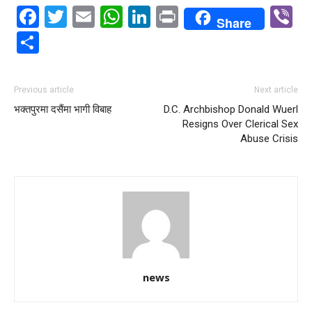
Facebook
Twitter
Email
WhatsApp
LinkedIn
Print
V
Share
Share
Previous article
Next article
भक्तपुरमा दसैंमा भागी विबाह
D.C. Archbishop Donald Wuerl
Resigns Over Clerical Sex
Abuse Crisis
news