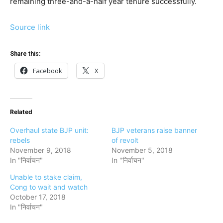
remaining three-and-a-half year tenure successfully.
Source link
Share this:
Facebook
X
Related
Overhaul state BJP unit:
BJP veterans raise banner
rebels
of revolt
November 9, 2018
November 5, 2018
In "निर्वाचन"
In "निर्वाचन"
Unable to stake claim,
Cong to wait and watch
October 17, 2018
In "निर्वाचन"