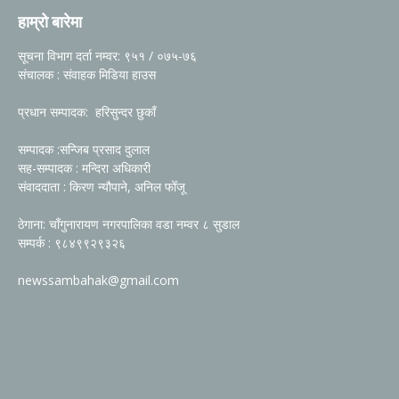
हाम्रो बारेमा
सूचना विभाग दर्ता नम्वर: ९५१ / ०७५-७६
संचालक : संवाहक मिडिया हाउस
प्रधान सम्पादक: हरिसुन्दर छुकाँ
सम्पादक :सन्जिब प्रसाद दुलाल
सह-सम्पादक : मन्दिरा अधिकारी
संवाददाता : किरण न्यौपाने, अनिल फोँजू
ठेगाना: चाँगुनारायण नगरपालिका वडा नम्वर ८ सुडाल
सम्पर्क : ९८४९९२९३२६
newssambahak@gmail.com