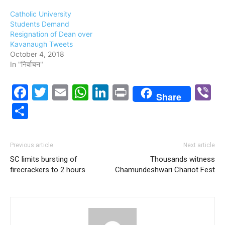
Catholic University
Students Demand
Resignation of Dean over
Kavanaugh Tweets
October 4, 2018
In "निर्वाचन"
Facebook
Twitter
Email
WhatsApp
LinkedIn
Print
V
Share
Share
Previous article
Next article
SC limits bursting of
Thousands witness
firecrackers to 2 hours
Chamundeshwari Chariot Fest