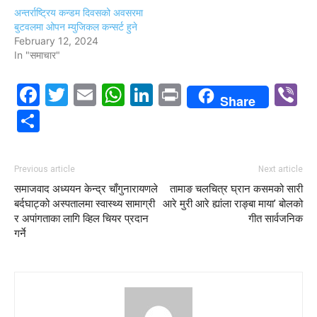
अन्तर्राष्ट्रिय कन्डम दिवसको अवसरमा
बुटवलमा ओपन म्युजिकल कन्सर्ट हुने
February 12, 2024
In "समाचार"
Facebook
Twitter
Email
WhatsApp
LinkedIn
Print
V
Share
Share
Previous article
Next article
समाजवाद अध्ययन केन्द्र चाँगुनारायणले
तामाङ चलचित्र घ्रान कसमको सारी
बर्दघाट्को अस्पतालमा स्वास्थ्य सामाग्री
आरे मुरी आरे ह्यांला राङ्बा माया’ बोलको
र अपांगताका लागि व्हिल चियर प्रदान
गीत सार्वजनिक
गर्ने