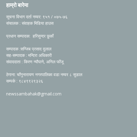
हाम्रो बारेमा
सूचना विभाग दर्ता नम्वर: ९५१ / ०७५-७६
संचालक : संवाहक मिडिया हाउस
प्रधान सम्पादक: हरिसुन्दर छुकाँ
सम्पादक :सन्जिब प्रसाद दुलाल
सह-सम्पादक : मन्दिरा अधिकारी
संवाददाता : किरण न्यौपाने, अनिल फोँजू
ठेगाना: चाँगुनारायण नगरपालिका वडा नम्वर ८ सुडाल
सम्पर्क : ९८४९९२९३२६
newssambahak@gmail.com