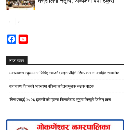
तेस्रोलिंगी नेतृत्व, अध्यक्षमा वर्षा ठकुरी
Facebook
YouTube
Channel
ताजा खवर
मदरल्याण्ड स्कुलमा ४ जिपिए ल्याउने छात्रा रोहिणी शिल्पकार नगदसहित सम्मानित
वातावरण दिवसको अवसरमा बाँकेमा सचेतनामुलक सडक नाटक
‘मिस एसइई २०२६ इटहरी’को ग्राण्ड फिनालेबाट सुनुमा लिम्बुले जितिन् ताज