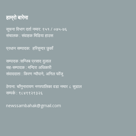
हाम्रो बारेमा
सूचना विभाग दर्ता नम्वर: ९५१ / ०७५-७६
संचालक : संवाहक मिडिया हाउस
प्रधान सम्पादक: हरिसुन्दर छुकाँ
सम्पादक :सन्जिब प्रसाद दुलाल
सह-सम्पादक : मन्दिरा अधिकारी
संवाददाता : किरण न्यौपाने, अनिल फोँजू
ठेगाना: चाँगुनारायण नगरपालिका वडा नम्वर ८ सुडाल
सम्पर्क : ९८४९९२९३२६
newssambahak@gmail.com