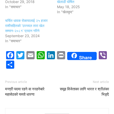
October 29, 2018
खेलाडी घोषित
In "समाचार"
May 18, 2025
In "खेलकुद"
चर्चित धावक रोकायालाई २५ हजार
राशीसहितको ‘उज्ज्वल तारा खेल
सम्मान-२०८१’ प्रदान गरिने
September 23, 2024
In "समाचार"
Facebook
Twitter
Email
WhatsApp
LinkedIn
Print
V
Share
Share
Previous article
Next article
मन्त्री पदमा रहने वा नरहनेबारे
समूह विजेताका लागि भारत र श्रीलंका
महासेठको यस्तो धारणा
भिड्दै