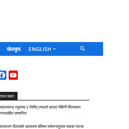
खेलकुद
ENGLISH
Facebook
YouTube
Channel
ताजा खवर
मदरल्याण्ड स्कुलमा ४ जिपिए ल्याउने छात्रा रोहिणी शिल्पकार
नगदसहित सम्मानित
वातावरण दिवसको अवसरमा बाँकेमा सचेतनामुलक सडक नाटक