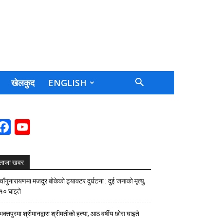
खेलकुद
ENGLISH
Facebook
YouTube
Channel
ताजा खवर
चाँगुनारायणमा मजदुर बोकेको ट्र्याक्टर दुर्घटना : दुई जनाको मृत्यु,
१० घाइते
भक्तपुरमा श्रीमानद्वारा श्रीमतीको हत्या, आठ वर्षीय छोरा घाइते