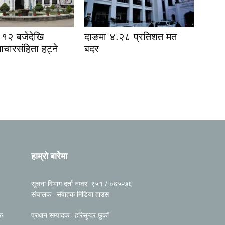
१२ बजेदेखि
दाङमा ४.२८ प्रतिशत मत
आचारसंहिता हट्ने
बदर
हाम्रो बारेमा
सूचना विभाग दर्ता नम्वर: ९५१ / ०७५-७६
संचालक : संवाहक मिडिया हाउस
रु
प्रधान सम्पादक: हरिसुन्दर छुकाँ