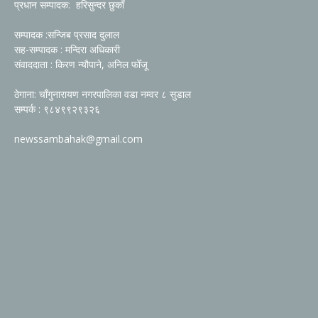
प्रधान सम्पादक: हरिसुन्दर छुकाँ
सम्पादक :सन्जिब प्रसाद दुलाल
सह-सम्पादक : मन्दिरा अधिकारी
संवाददाता : किरण न्यौपाने, अनिल फोँजू
ठेगाना: चाँगुनारायण नगरपालिका वडा नम्वर ८ सुडाल
सम्पर्क : ९८४९९२९३२६
newssambahak@gmail.com