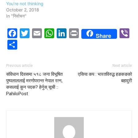
You’re not thinking
October 2, 2018
In "निर्वाचन"
Facebook
Twitter
Email
WhatsApp
LinkedIn
Print
V
Share
Share
Previous article
Next article
संविधान दिवसमा ५१८ जना विभूषित
एसिया कप : भारतविरुद्ध हङकङको
पुष्पलाललाई मरणोपरान्त नेपाल रत्न,
बहादुरी
कसलाई कुन पदक? हेर्नुस् सूची ::
PahiloPost