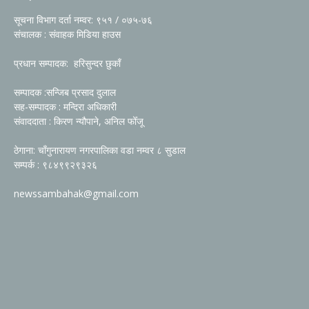
सूचना विभाग दर्ता नम्वर: ९५१ / ०७५-७६
संचालक : संवाहक मिडिया हाउस
प्रधान सम्पादक: हरिसुन्दर छुकाँ
सम्पादक :सन्जिब प्रसाद दुलाल
सह-सम्पादक : मन्दिरा अधिकारी
संवाददाता : किरण न्यौपाने, अनिल फोँजू
ठेगाना: चाँगुनारायण नगरपालिका वडा नम्वर ८ सुडाल
सम्पर्क : ९८४९९२९३२६
newssambahak@gmail.com