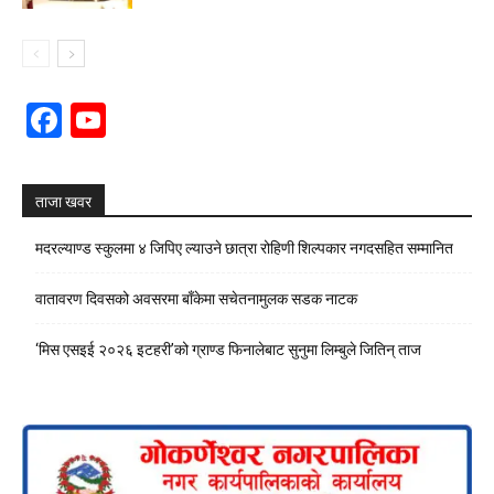
Facebook
YouTube
Channel
ताजा खवर
मदरल्याण्ड स्कुलमा ४ जिपिए ल्याउने छात्रा रोहिणी शिल्पकार नगदसहित सम्मानित
वातावरण दिवसको अवसरमा बाँकेमा सचेतनामुलक सडक नाटक
‘मिस एसइई २०२६ इटहरी’को ग्राण्ड फिनालेबाट सुनुमा लिम्बुले जितिन् ताज