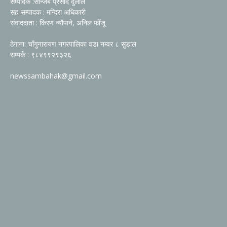
सम्पादक :सन्जिब प्रसाद दुलाल
सह-सम्पादक : मन्दिरा अधिकारी
संवाददाता : किरण न्यौपाने, अनिल फोँजू
ठेगाना: चाँगुनारायण नगरपालिका वडा नम्वर ८ सुडाल
सम्पर्क : ९८४९९२९३२६
newssambahak@gmail.com