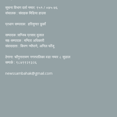
सूचना विभाग दर्ता नम्वर: ९५१ / ०७५-७६
संचालक : संवाहक मिडिया हाउस
प्रधान सम्पादक: हरिसुन्दर छुकाँ
सम्पादक :सन्जिब प्रसाद दुलाल
सह-सम्पादक : मन्दिरा अधिकारी
संवाददाता : किरण न्यौपाने, अनिल फोँजू
ठेगाना: चाँगुनारायण नगरपालिका वडा नम्वर ८ सुडाल
सम्पर्क : ९८४९९२९३२६
newssambahak@gmail.com