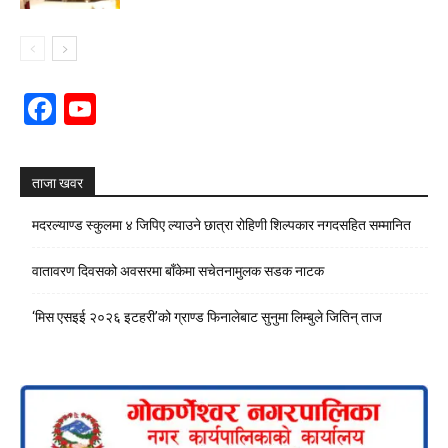
Facebook
YouTube
Channel
ताजा खवर
मदरल्याण्ड स्कुलमा ४ जिपिए ल्याउने छात्रा रोहिणी शिल्पकार नगदसहित सम्मानित
वातावरण दिवसको अवसरमा बाँकेमा सचेतनामुलक सडक नाटक
‘मिस एसइई २०२६ इटहरी’को ग्राण्ड फिनालेबाट सुनुमा लिम्बुले जितिन् ताज