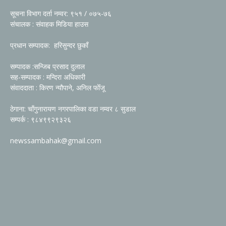
सूचना विभाग दर्ता नम्वर: ९५१ / ०७५-७६
संचालक : संवाहक मिडिया हाउस
प्रधान सम्पादक: हरिसुन्दर छुकाँ
सम्पादक :सन्जिब प्रसाद दुलाल
सह-सम्पादक : मन्दिरा अधिकारी
संवाददाता : किरण न्यौपाने, अनिल फोँजू
ठेगाना: चाँगुनारायण नगरपालिका वडा नम्वर ८ सुडाल
सम्पर्क : ९८४९९२९३२६
newssambahak@gmail.com