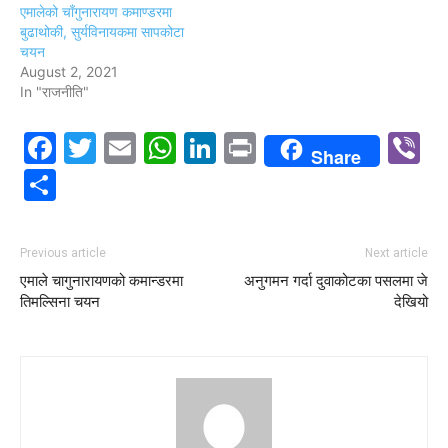
एमालेको चाँगुनारायण कमाण्डरमा
बुढाथोकी, सुर्यविनायकमा सापकोटा
चयन
August 2, 2021
In "राजनीति"
Facebook
Twitter
Email
WhatsApp
LinkedIn
Print
V
Share
Share
Previous article
Next article
एमाले चागुनारायणको कमान्डरमा
अनुगमन गर्दा दुवाकोटका पसलमा जे
तिमल्सिना चयन
देखियो