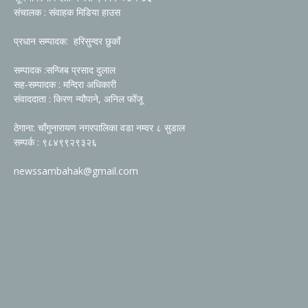
संचालक : संवाहक मिडिया हाउस
प्रधान सम्पादक: हरिसुन्दर छुकाँ
सम्पादक :सन्जिब प्रसाद दुलाल
सह-सम्पादक : मन्दिरा अधिकारी
संवाददाता : किरण न्यौपाने, अनिल फोँजू
ठेगाना: चाँगुनारायण नगरपालिका वडा नम्वर ८ सुडाल
सम्पर्क : ९८४९९२९३२६
newssambahak@gmail.com