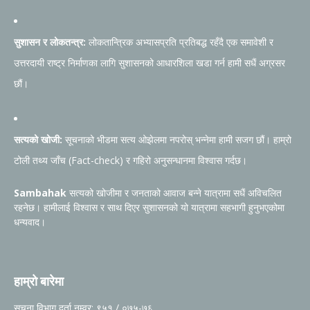
सुशासन र लोकतन्त्र:
लोकतान्त्रिक अभ्यासप्रति प्रतिबद्ध रहँदै एक समावेशी र
उत्तरदायी राष्ट्र निर्माणका लागि सुशासनको आधारशिला खडा गर्न हामी सधैं अग्रसर
छौं।
सत्यको खोजी:
सूचनाको भीडमा सत्य ओझेलमा नपरोस् भन्नेमा हामी सजग छौं। हाम्रो
टोली तथ्य जाँच (Fact-check) र गहिरो अनुसन्धानमा विश्वास गर्दछ।
Sambahak
सत्यको खोजीमा र जनताको आवाज बन्ने यात्रामा सधैं अविचलित
रहनेछ। हामीलाई विश्वास र साथ दिएर सुशासनको यो यात्रामा सहभागी हुनुभएकोमा
धन्यवाद।
हाम्रो बारेमा
सूचना विभाग दर्ता नम्वर: ९५१ / ०७५-७६