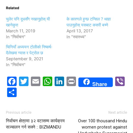
Related
भुलेर पनि दूधसँग नखानुहोस् यी
के कारणले हुन्छ टन्सिल ? थाहा
खानेकुरा
पाउनुहोस् यसबाट कसरी बच्ने
March 11, 2019
April 13, 2017
In "निर्वाचन"
In "स्वास्थ्य"
चिनियाँ अध्ययन टोलीको निष्कर्षः
दैलेखमा ग्यास र पेट्रोल छ
September 9, 2021
In "निर्वाचन"
Facebook
Twitter
Email
WhatsApp
LinkedIn
Print
V
Share
Share
Previous article
Next article
निर्वाचन क्षेत्रमा ३२ वटासम्म कार्यक्रम
Over 100 thousand Hindu
सञ्चालन गर्न सक्ने :: BIZMANDU
women protest against