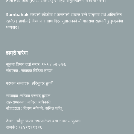
टोली तथ्य जाँच (Fact-check) र गहिरो अनुसन्धानमा विश्वास गर्दछ।
Sambahak
सत्यको खोजीमा र जनताको आवाज बन्ने यात्रामा सधैं अविचलित
रहनेछ। हामीलाई विश्वास र साथ दिएर सुशासनको यो यात्रामा सहभागी हुनुभएकोमा
धन्यवाद।
हाम्रो बारेमा
सूचना विभाग दर्ता नम्वर: ९५१ / ०७५-७६
संचालक : संवाहक मिडिया हाउस
प्रधान सम्पादक: हरिसुन्दर छुकाँ
सम्पादक :सन्जिब प्रसाद दुलाल
सह-सम्पादक : मन्दिरा अधिकारी
संवाददाता : किरण न्यौपाने, अनिल फोँजू
ठेगाना: चाँगुनारायण नगरपालिका वडा नम्वर ८ सुडाल
सम्पर्क : ९८४९९२९३२६