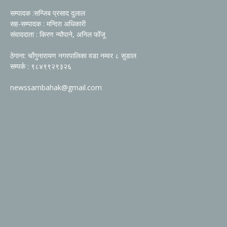
सम्पादक :सन्जिब प्रसाद दुलाल
सह-सम्पादक : मन्दिरा अधिकारी
संवाददाता : किरण न्यौपाने, अनिल फोँजू
ठेगाना: चाँगुनारायण नगरपालिका वडा नम्वर ८ सुडाल
सम्पर्क : ९८४९९२९३२६
newssambahak@gmail.com