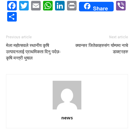
Facebook
Twitter
Email
WhatsApp
LinkedIn
Print
V
Share
Share
Previous article
Next article
मेला महोत्सवले स्थानीय कृषि
क्यान्सर जितेकाहरुसंग र्याम्पमा नाचे
उत्पादनलाई प्राथमिकता दिनु पर्दछः
डाक्टरहरु
कृषि मन्त्री भुषाल
news