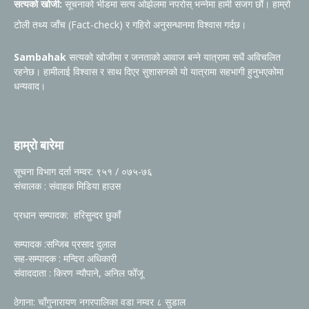
सत्यको खोजी:
सूचनाको भीडमा सत्य ओझेलमा नपरोस् भन्नेमा हामी सजग छौं। हाम्रो
टोली तथ्य जाँच (Fact-check) र गहिरो अनुसन्धानमा विश्वास गर्दछ।
Sambahak
सत्यको खोजीमा र जनताको आवाज बन्ने यात्रामा सधैं अविचलित
रहनेछ। हामीलाई विश्वास र साथ दिएर सुशासनको यो यात्रामा सहभागी हुनुभएकोमा
धन्यवाद।
हाम्रो बारेमा
सूचना विभाग दर्ता नम्वर: ९५१ / ०७५-७६
संचालक : संवाहक मिडिया हाउस
प्रधान सम्पादक: हरिसुन्दर छुकाँ
सम्पादक :सन्जिब प्रसाद दुलाल
सह-सम्पादक : मन्दिरा अधिकारी
संवाददाता : किरण न्यौपाने, अनिल फोँजू
ठेगाना: चाँगुनारायण नगरपालिका वडा नम्वर ८ सुडाल