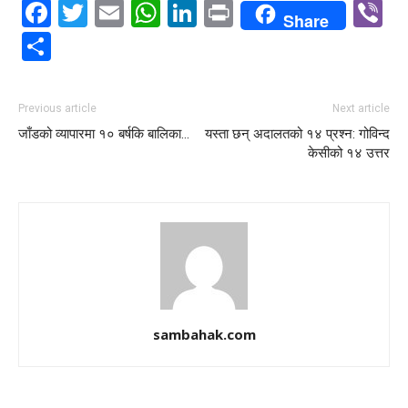
Facebook
Twitter
Email
WhatsApp
LinkedIn
Print
V
Share
Share
Previous article
Next article
जाँडको व्यापारमा १० बर्षकि बालिका…
यस्ता छन् अदालतको १४ प्रश्न: गोविन्द
केसीको १४ उत्तर
sambahak.com