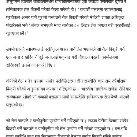
अनुगमन टोलीले चाबहिलस्थित धोविखोलानजिक एक कवाडी पसलबाट दूषित र
हानिकारक तेल बिक्री गरेको फेला पारेको हो। ‘ कवाडी पसलमा स्वास्थ्यलाई
प्रतिकल असर पार्ने पुरानो गन्हाउने तेल बिक्री गरेको भेटियो’ शाखा अधिकृत
पोखरेलले भने ‘ लेबल नभएको म्याद नाघेका ८० लिटर तेल जफत गरी प्रहरीलाई
बुझाएका छौं।’
उपभोक्ताको स्वास्थ्यलाई प्रतिकुल असर पार्ने तेल भएकाले सो तेल बिक्री गर्ने
एक जना र खरिद र्ने दुई जनालाई पक्राउ गरी गौशाला प्रहरी कार्यालयमा
राखिएको उनले जानकारी दिए।
तोरीको तेल भनेर ड्रममा राखेर प्रतिलिटरमा तीन सयदेखि चार सय रुपैयाँसम्म
बिक्री गरेको अनुगमनका क्रममा भेटिएको छ । भारतीय नागरिक राजेश रौनियार
सञ्चालक रहेको सो कवाडी पसलमा लामो समयदेखि हानिकारक तेल बेच्दै आएको
पाइएको छ।
सो तेल चटपटे र पानीपुरीमा प्रयोग गर्ने गरिएको छ। सडक पेटीमा ठेलामा राखेर
बिक्री गर्ने चटपटे र पानीपुरीमा सो तेल प्रयोग गर्ने गरेको पाइएको छ। यसअघि
खाद्य प्रविधि तथा गुण नियन्त्रण विभागले ठेलामा राखेर बिक्री गरिने ससेज,