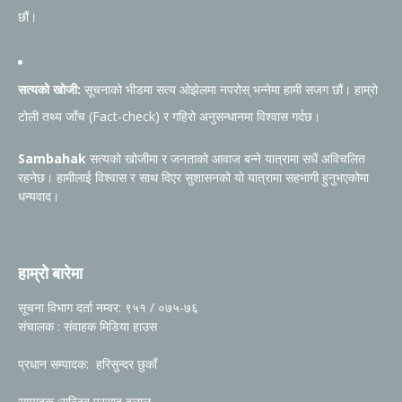
छौं।
सत्यको खोजी:
सूचनाको भीडमा सत्य ओझेलमा नपरोस् भन्नेमा हामी सजग छौं। हाम्रो
टोली तथ्य जाँच (Fact-check) र गहिरो अनुसन्धानमा विश्वास गर्दछ।
Sambahak
सत्यको खोजीमा र जनताको आवाज बन्ने यात्रामा सधैं अविचलित
रहनेछ। हामीलाई विश्वास र साथ दिएर सुशासनको यो यात्रामा सहभागी हुनुभएकोमा
धन्यवाद।
हाम्रो बारेमा
सूचना विभाग दर्ता नम्वर: ९५१ / ०७५-७६
संचालक : संवाहक मिडिया हाउस
प्रधान सम्पादक: हरिसुन्दर छुकाँ
सम्पादक :सन्जिब प्रसाद दुलाल