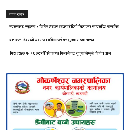
Channel
ताजा खवर
मदरल्याण्ड स्कुलमा ४ जिपिए ल्याउने छात्रा रोहिणी शिल्पकार नगदसहित सम्मानित
वातावरण दिवसको अवसरमा बाँकेमा सचेतनामुलक सडक नाटक
‘मिस एसइई २०२६ इटहरी’को ग्राण्ड फिनालेबाट सुनुमा लिम्बुले जितिन् ताज