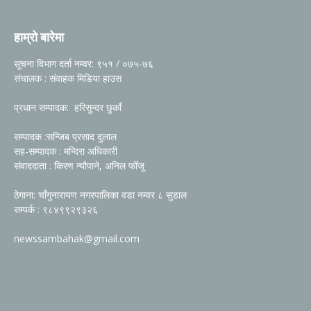
हाम्रो बारेमा
सूचना विभाग दर्ता नम्वर: ९५१ / ०७५-७६
संचालक : संवाहक मिडिया हाउस
प्रधान सम्पादक: हरिसुन्दर छुकाँ
सम्पादक :सन्जिब प्रसाद दुलाल
सह-सम्पादक : मन्दिरा अधिकारी
संवाददाता : किरण न्यौपाने, अनिल फोँजू
ठेगाना: चाँगुनारायण नगरपालिका वडा नम्वर ८ सुडाल
सम्पर्क : ९८४९९२९३२६
newssambahak@gmail.com