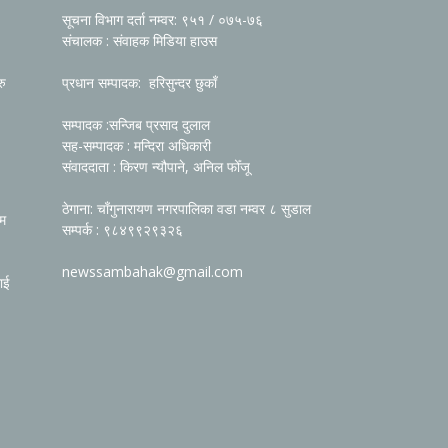
सूचना विभाग दर्ता नम्वर: ९५१ / ०७५-७६
संचालक : संवाहक मिडिया हाउस
रु
प्रधान सम्पादक: हरिसुन्दर छुकाँ
सम्पादक :सन्जिब प्रसाद दुलाल
सह-सम्पादक : मन्दिरा अधिकारी
संवाददाता : किरण न्यौपाने, अनिल फोँजू
ठेगाना: चाँगुनारायण नगरपालिका वडा नम्वर ८ सुडाल
रम
सम्पर्क : ९८४९९२९३२६
newssambahak@gmail.com
ाई