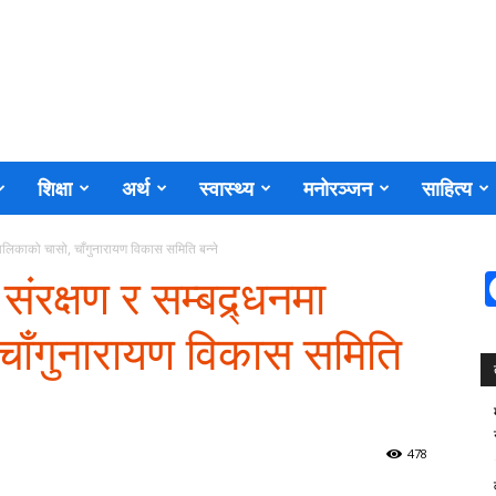
शिक्षा
अर्थ
स्वास्थ्य
मनोरञ्जन
साहित्य
रपालिकाको चासो, चाँगुनारायण विकास समिति बन्ने
ंरक्षण र सम्बद्र्धनमा
चाँगुनारायण विकास समिति
478