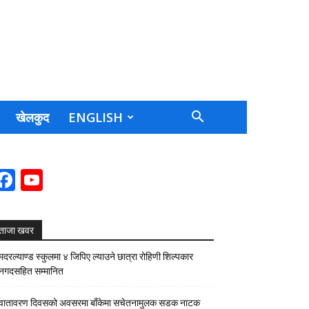
खेलकुद
ENGLISH
Facebook
YouTube
Channel
ताजा खवर
मदरल्याण्ड स्कुलमा ४ जिपिए ल्याउने छात्रा रोहिणी शिल्पकार
नगदसहित सम्मानित
वातावरण दिवसको अवसरमा बाँकेमा सचेतनामुलक सडक नाटक