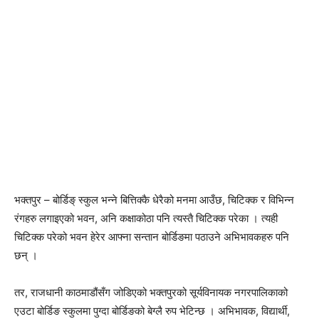
भक्तपुर – बोर्डिङ् स्कुल भन्ने बित्तिक्कै धेरैको मनमा आउँछ, चिटिक्क र विभिन्न
रंगहरु लगाइएको भवन, अनि कक्षाकोठा पनि त्यस्तै चिटिक्क परेका । त्यही
चिटिक्क परेको भवन हेरेर आफ्ना सन्तान बोर्डिङमा पठाउने अभिभावकहरु पनि
छन् ।
तर, राजधानी काठमाडौंसँग जोडिएको भक्तपुरको सूर्यविनायक नगरपालिकाको
एउटा बोर्डिङ स्कुलमा पुग्दा बोर्डिङको बेग्लै रुप भेटिन्छ । अभिभावक, विद्यार्थी,