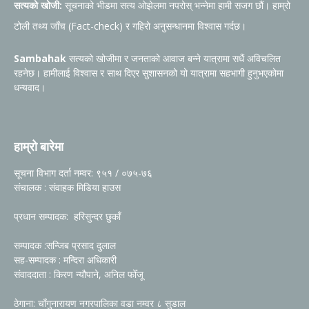
सत्यको खोजी:
सूचनाको भीडमा सत्य ओझेलमा नपरोस् भन्नेमा हामी सजग छौं। हाम्रो
टोली तथ्य जाँच (Fact-check) र गहिरो अनुसन्धानमा विश्वास गर्दछ।
Sambahak
सत्यको खोजीमा र जनताको आवाज बन्ने यात्रामा सधैं अविचलित
रहनेछ। हामीलाई विश्वास र साथ दिएर सुशासनको यो यात्रामा सहभागी हुनुभएकोमा
धन्यवाद।
हाम्रो बारेमा
सूचना विभाग दर्ता नम्वर: ९५१ / ०७५-७६
संचालक : संवाहक मिडिया हाउस
प्रधान सम्पादक: हरिसुन्दर छुकाँ
सम्पादक :सन्जिब प्रसाद दुलाल
सह-सम्पादक : मन्दिरा अधिकारी
संवाददाता : किरण न्यौपाने, अनिल फोँजू
ठेगाना: चाँगुनारायण नगरपालिका वडा नम्वर ८ सुडाल