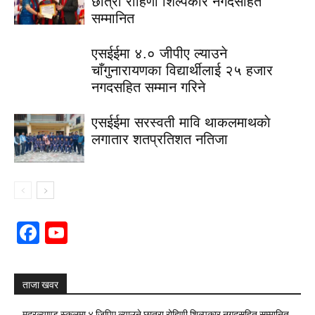
छात्रा रोहिणी शिल्पकार नगदसहित
सम्मानित
एसईईमा ४.० जीपीए ल्याउने
चाँगुनारायणका विद्यार्थीलाई २५ हजार
नगदसहित सम्मान गरिने
एसईईमा सरस्वती मावि थाकलमाथकाे
लगातार शतप्रतिशत नतिजा
Facebook
YouTube
Channel
ताजा खवर
मदरल्याण्ड स्कुलमा ४ जिपिए ल्याउने छात्रा रोहिणी शिल्पकार नगदसहित सम्मानित