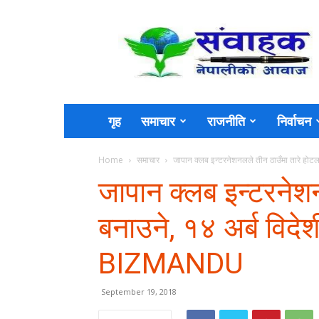
Sambahak
गृह
समाचार
राजनीति
निर्वाचन
Home
समाचार
जापान क्लब इन्टरनेशनलले तीन ठाउँमा तारे होटल 
जापान क्लब इन्टरनेश
बनाउने, १४ अर्ब विदेश
BIZMANDU
September 19, 2018