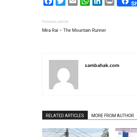
Facebook
Twitter
Email
WhatsAp
LinkedI
Print
S
Previous article
Mira Rai – The Mountain Runner
sambahak.com
RELATED ARTICLES
MORE FROM AUTHOR