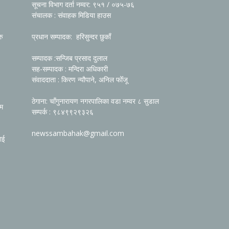
सूचना विभाग दर्ता नम्वर: ९५१ / ०७५-७६
संचालक : संवाहक मिडिया हाउस
रु
प्रधान सम्पादक: हरिसुन्दर छुकाँ
सम्पादक :सन्जिब प्रसाद दुलाल
सह-सम्पादक : मन्दिरा अधिकारी
संवाददाता : किरण न्यौपाने, अनिल फोँजू
ठेगाना: चाँगुनारायण नगरपालिका वडा नम्वर ८ सुडाल
रम
सम्पर्क : ९८४९९२९३२६
newssambahak@gmail.com
ाई