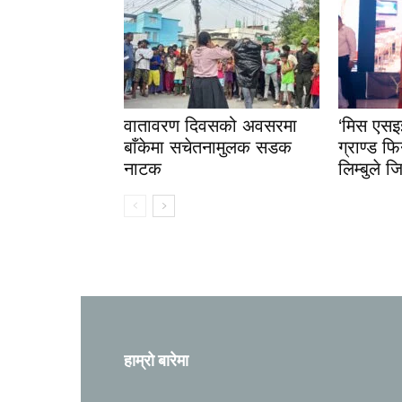
वातावरण दिवसको अवसरमा
‘मिस एस
बाँकेमा सचेतनामुलक सडक
ग्राण्ड फि
नाटक
लिम्बुले 
हाम्रो बारेमा