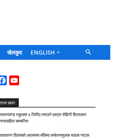
खेलकुद
ENGLISH
Facebook
YouTube
Channel
ताजा खवर
मदरल्याण्ड स्कुलमा ४ जिपिए ल्याउने छात्रा रोहिणी शिल्पकार
नगदसहित सम्मानित
वातावरण दिवसको अवसरमा बाँकेमा सचेतनामुलक सडक नाटक