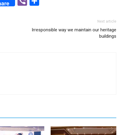
p
n
Viber
Share
hare
Next article
Irresponsible way we maintain our heritage
buildings