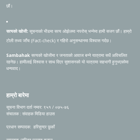
छौं।
सत्यको खोजी:
सूचनाको भीडमा सत्य ओझेलमा नपरोस् भन्नेमा हामी सजग छौं। हाम्रो
टोली तथ्य जाँच (Fact-check) र गहिरो अनुसन्धानमा विश्वास गर्दछ।
Sambahak
सत्यको खोजीमा र जनताको आवाज बन्ने यात्रामा सधैं अविचलित
रहनेछ। हामीलाई विश्वास र साथ दिएर सुशासनको यो यात्रामा सहभागी हुनुभएकोमा
धन्यवाद।
हाम्रो बारेमा
सूचना विभाग दर्ता नम्वर: ९५१ / ०७५-७६
संचालक : संवाहक मिडिया हाउस
प्रधान सम्पादक: हरिसुन्दर छुकाँ
सम्पादक :सन्जिब प्रसाद दुलाल