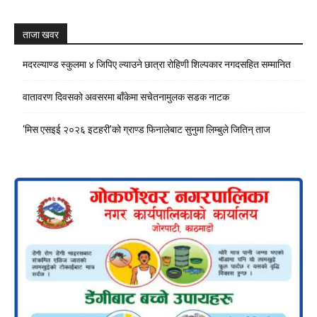
Channel
ताजा खवर
मदरल्याण्ड स्कुलमा ४ जिपिए ल्याउने छात्रा रोहिणी शिल्पकार नगदसहित सम्मानित
वातावरण दिवसको अवसरमा बाँकेमा सचेतनामुलक सडक नाटक
‘मिस एसइई २०२६ इटहरी’को ग्राण्ड फिनालेबाट सुनुमा लिम्बुले जितिन् ताज