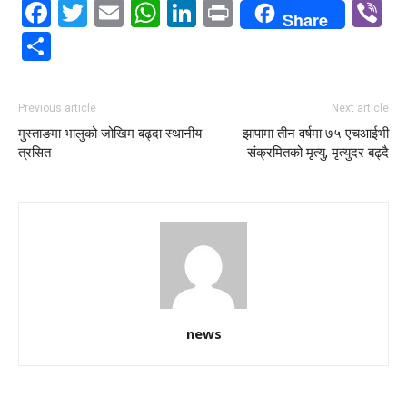
Facebook
Twitter
Email
WhatsApp
LinkedIn
Print
V
Share
Share
Previous article
Next article
मुस्ताङमा भालुको जोखिम बढ्दा स्थानीय
झापामा तीन वर्षमा ७५ एचआईभी
त्रसित
संक्रमितको मृत्यु, मृत्युदर बढ्दै
news