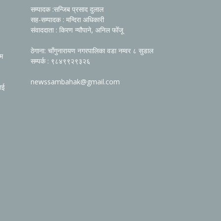
सम्पादक :सन्जिब प्रसाद दुलाल
सह-सम्पादक : मन्दिरा अधिकारी
संवाददाता : किरण न्यौपाने, अनिल फोँजू
ठेगाना: चाँगुनारायण नगरपालिका वडा नम्वर ८ सुडाल
रम
सम्पर्क : ९८४९९२९३२६
newssambahak@gmail.com
ाई