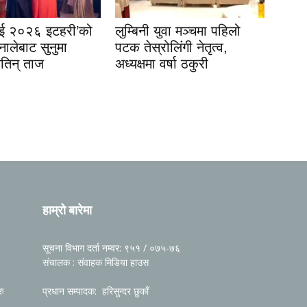
इई २०२६ इटहरी’को
लुम्बिनी युवा मञ्चमा पहिलो
नालेबाट सुनुमा
पटक तेस्रोलिंगी नेतृत्व,
जितिन् ताज
अध्यक्षमा वर्षा ठकुरी
हाम्रो बारेमा
सूचना विभाग दर्ता नम्वर: ९५१ / ०७५-७६
संचालक : संवाहक मिडिया हाउस
रु
प्रधान सम्पादक: हरिसुन्दर छुकाँ