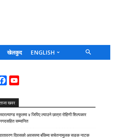
खेलकुद
ENGLISH
Facebook
YouTube
Channel
ताजा खवर
मदरल्याण्ड स्कुलमा ४ जिपिए ल्याउने छात्रा रोहिणी शिल्पकार
नगदसहित सम्मानित
वातावरण दिवसको अवसरमा बाँकेमा सचेतनामुलक सडक नाटक