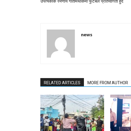
उपत्यकाकै रमणीय गोतामथोकमा फुटबल प्रतियोगिता हुँदै
news
RELATED ARTICLES
MORE FROM AUTHOR