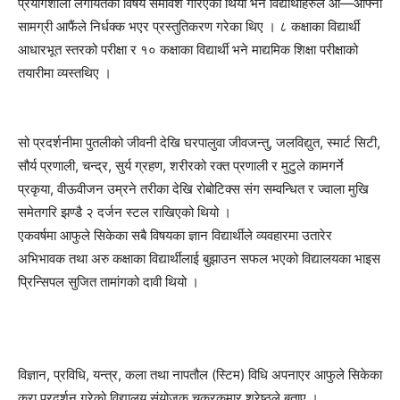
प्रयोगशाला लगायतका विषय समावेश गरिएको थियो भने विद्यार्थीहरुले आ—आफ्नो
सामग्री आफैंले निर्धक्क भएर प्रस्तुतिकरण गरेका थिए । ८ कक्षाका विद्यार्थी
आधारभूत स्तरको परीक्षा र १० कक्षाका विद्यार्थी भने माद्यमिक शिक्षा परीक्षाको
तयारीमा व्यस्तथिए ।
सो प्रदर्शनीमा पुतलीको जीवनी देखि घरपालुवा जीवजन्तु, जलविद्युत, स्मार्ट सिटी,
सौर्य प्रणाली, चन्द्र, सुर्य ग्रहण, शरीरको रक्त प्रणाली र मुटुले कामगर्ने
प्रकृया, वीऊवीजन उम्रने तरीका देखि रोबोटिक्स संग सम्वन्धित र ज्वाला मुखि
समेतगरि झण्डै २ दर्जन स्टल राखिएको थियो ।
एकवर्षमा आफुले सिकेका सबै विषयका ज्ञान विद्यार्थीले व्यवहारमा उतारेर
अभिभावक तथा अरु कक्षाका विद्यार्थीलाई बुझाउन सफल भएको विद्यालयका भाइस
प्रिन्सिपल सुजित तामांगको दावी थियो ।
विज्ञान, प्रविधि, यन्त्र, कला तथा नापतौल (स्टिम) विधि अपनाएर आफुले सिकेका
कुरा प्रदर्शन गरेको विद्यालय संयोजक चक्रकुमार श्रेष्ठले बताए ।