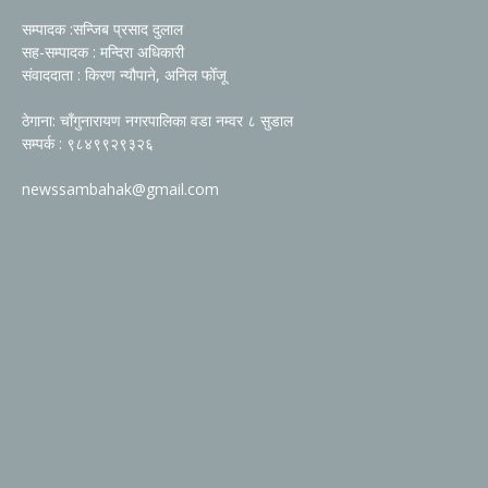
सम्पादक :सन्जिब प्रसाद दुलाल
सह-सम्पादक : मन्दिरा अधिकारी
संवाददाता : किरण न्यौपाने, अनिल फोँजू
ठेगाना: चाँगुनारायण नगरपालिका वडा नम्वर ८ सुडाल
सम्पर्क : ९८४९९२९३२६
newssambahak@gmail.com