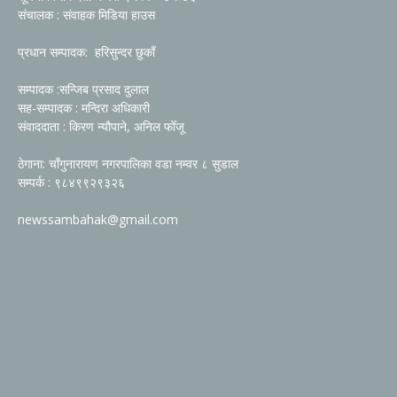
संचालक : संवाहक मिडिया हाउस
प्रधान सम्पादक: हरिसुन्दर छुकाँ
सम्पादक :सन्जिब प्रसाद दुलाल
सह-सम्पादक : मन्दिरा अधिकारी
संवाददाता : किरण न्यौपाने, अनिल फोँजू
ठेगाना: चाँगुनारायण नगरपालिका वडा नम्वर ८ सुडाल
सम्पर्क : ९८४९९२९३२६
newssambahak@gmail.com