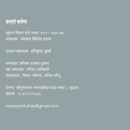
हाम्रो बारेमा
सूचना विभाग दर्ता नम्वर: ९५१ / ०७५-७६
संचालक : संवाहक मिडिया हाउस
प्रधान सम्पादक: हरिसुन्दर छुकाँ
सम्पादक :सन्जिब प्रसाद दुलाल
सह-सम्पादक : मन्दिरा अधिकारी
संवाददाता : किरण न्यौपाने, अनिल फोँजू
ठेगाना: चाँगुनारायण नगरपालिका वडा नम्वर ८ सुडाल
सम्पर्क : ९८४९९२९३२६
newssambahak@gmail.com