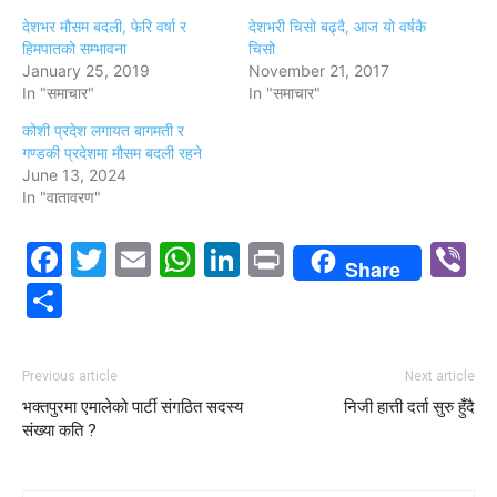
देशभर मौसम बदली, फेरि वर्षा र
देशभरी चिसो बढ्दै, आज यो वर्षकै
हिमपातको सम्भावना
चिसो
January 25, 2019
November 21, 2017
In "समाचार"
In "समाचार"
कोशी प्रदेश लगायत बागमती र
गण्डकी प्रदेशमा मौसम बदली रहने
June 13, 2024
In "वातावरण"
Facebook
Twitter
Email
WhatsApp
LinkedIn
Print
V
Share
Share
Previous article
Next article
भक्तपुरमा एमालेको पार्टी संगठित सदस्य
निजी हात्ती दर्ता सुरु हुँदै
संख्या कति ?