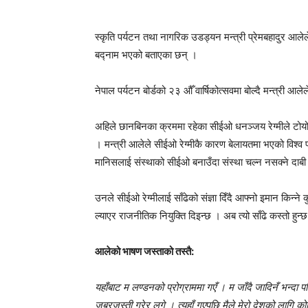
स्कृति पर्यटन तथा नागरिक उडड्यन मन्त्री प्रेमबहादुर आले
बद्नाम भएको बताएका छन् ।
नेपाल पर्यटन बोर्डको २३ औँ वार्षिकोत्सवमा बोल्दै मन्त्री आले
अहिले छानबिनका क्रममा रहेका सीईओ धनञ्जय रेग्मीले टोयोट
। मन्त्री आलेले सीईओ रेग्मीकै कारण बेलायतमा भएको विश्व प
मानिसलाई संस्थाको सीईओ बनाउँदा संस्था चल्न नसक्ने दाबी
उनले सीईओ रेग्मीलाई साँढेको संज्ञा दिँदै आफ्नो इमान किन्न
ल्याएर राजनीतिक नियुक्ति दिइन्छ । अब त्यो साँढे कस्तो हुन्छ भ
आलेको भाषण जस्ताको तस्तै:
यहाँबाट म लण्डनको प्रोग्राममा गएँ । म जाँदै जादिनँ भन्दा पन
जबरजस्ती गरेर लगे । त्यहाँ गएपछि मैले मेरो देशको लागि को