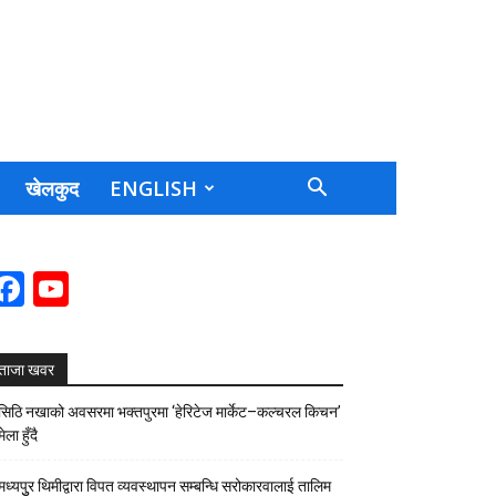
खेलकुद
ENGLISH
Facebook
YouTube
Channel
ताजा खवर
सिठि नखाको अवसरमा भक्तपुरमा ‘हेरिटेज मार्केट–कल्चरल किचन’
मेला हुँदै
मध्यपुुर थिमीद्वारा विपत व्यवस्थापन सम्बन्धि सरोकारवालाई तालिम