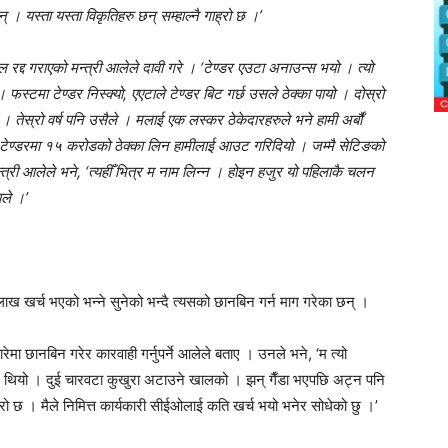
छन् । यस्ता यस्ता विकृतिहरु छन् सम्हाल्नै गाह्रो छ ।’
रद्द गराएको मन्त्री आलेले दावी गरे । ‘टेण्डर एउटा अनाउन्स भयो । त्यो
। फस्टमा टेण्डर निस्क्यो, एएटाले टेण्डर बिट गर्छ उसले ठेक्का पायो । दोस्रो
े । तेस्रो वर्ष पनि उसैले । मलाई एक लस्कर ठेकेदारहरुले भने हामी अर्बौं
ो टेण्डरमा १५ करोडको ठेक्का लिन हामीलाई आउट गरिदियो । जम्मै सेटिङको
न्त्री आलेले भने, ‘त्यहीँ भित्र म नाम लिन्न । होइन हजुर यो पहिलाकै चलन
आले ।’
 लाख खर्च भएको भन्ने सुनेको भन्दै त्यसको छानबिन गर्न माग गरेका छन् ।
ारेमा छानबिन गरेर कारवाही गर्नुपर्ने आलेले बताए । उनले भने, ‘म त्यो
रोतिर थियो । दुई चारवटा कुखुरा अटाउने खालको । झन् गैँडा भएपछि अट्न पनि
्रो छ । मैले निमित्त कार्यकारी सीईओलाई कति खर्च भयो भनेर सोधेको छु ।’