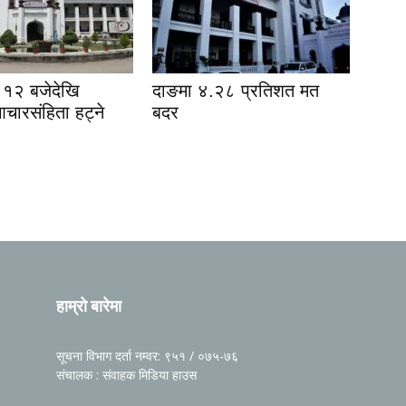
१२ बजेदेखि
दाङमा ४.२८ प्रतिशत मत
आचारसंहिता हट्ने
बदर
हाम्रो बारेमा
सूचना विभाग दर्ता नम्वर: ९५१ / ०७५-७६
संचालक : संवाहक मिडिया हाउस