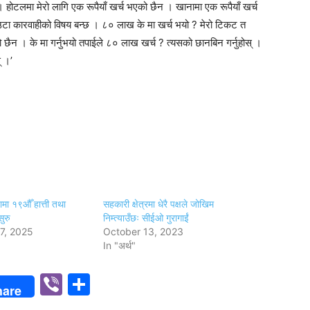
 होटलमा मेरो लागि एक रूपैयाँ खर्च भएको छैन । खानामा एक रूपैयाँ खर्च
ा कारवाहीको विषय बन्छ । ८० लाख के मा खर्च भयो ? मेरो टिकट त
ो छैन । के मा गर्नुभयो तपाईले ८० लाख खर्च ? त्यसको छानबिन गर्नुहोस् ।
् ।’
मा १९औँ हात्ती तथा
सहकारी क्षेत्रमा धेरै पक्षले जोखिम
ुरु
निम्त्याउँछः सीईओ गुरागाईं
7, 2025
October 13, 2023
In "अर्थ"
p
n
Viber
Share
hare