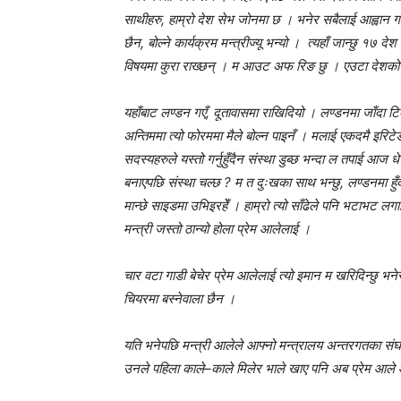
साथीहरु, हाम्रो देश सेभ जोनमा छ । भनेर सबैलाई आह्वान गर्ने
छैन, बोल्ने कार्यक्रम मन्त्रीज्यू भन्यो । त्यहाँ जान्छु १७
विषयमा कुरा राख्छन् । म आउट अफ रिङ छु । एउटा देशको 
यहाँबाट लण्डन गएँ, दूतावासमा राखिदियो । लण्डनमा जाँदा टिकट
अन्तिममा त्यो फोरममा मैले बोल्न पाइनँ । मलाई एकदमै इरिटे
सदस्यहरुले यस्तो गर्नुहुँदैन संस्था डुब्छ भन्दा ल तपाई आज धे
बनाएपछि संस्था चल्छ ? म त दुःखका साथ भन्छु, लण्डनमा हुँदा
मान्छे साइडमा उभिइरहेँ । हाम्रो त्यो साँढेले पनि भटाभट 
मन्त्री जस्तो ठान्यो होला प्रेम आलेलाई ।
चार वटा गाडी बेचेर प्रेम आलेलाई त्यो इमान म खरिदिन्छु भने
चियरमा बस्नेवाला छैन ।
यति भनेपछि मन्त्री आलेले आफ्नो मन्त्रालय अन्तरगतका संघस
उनले पहिला काले–काले मिलेर भाले खाए पनि अब प्रेम आले 