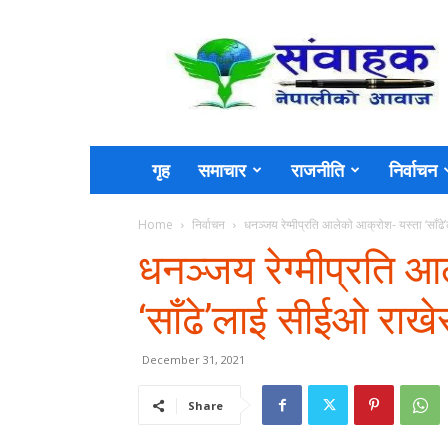
Sambahak
गृह
समाचार
राजनीति
निर्वाचन
Home
निर्वाचन
धनञ्जय रेग्मीप्रति आलेको आक्रोश- यस्ता ‘साँढे
धनञ्जय रेग्मीप्रति 
‘साँढे’लाई सीईओ राखे
December 31, 2021
Share