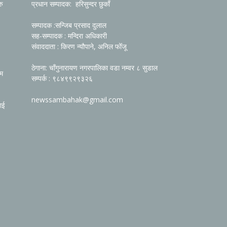
रु
प्रधान सम्पादक: हरिसुन्दर छुकाँ
सम्पादक :सन्जिब प्रसाद दुलाल
सह-सम्पादक : मन्दिरा अधिकारी
संवाददाता : किरण न्यौपाने, अनिल फोँजू
ठेगाना: चाँगुनारायण नगरपालिका वडा नम्वर ८ सुडाल
रम
सम्पर्क : ९८४९९२९३२६
newssambahak@gmail.com
ाई