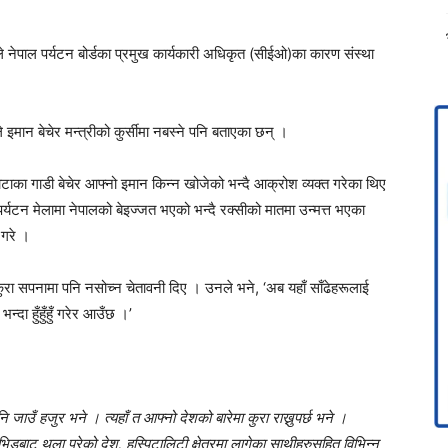
ले नेपाल पर्यटन बोर्डका प्रमुख कार्यकारी अधिकृत (सीईओ)का कारण संस्था
ले इमान बेचेर मन्त्रीको कुर्सीमा नबस्ने पनि बताएका छन् ।
ाका गाडी बेचेर आफ्नो इमान किन्न खोजेको भन्दै आक्रोश व्यक्त गरेका थिए
र्यटन मेलामा नेपालको बेइज्जत भएको भन्दै रक्सीको मातमा उन्मत्त भएका
 गरे ।
े कुरा सपनामा पनि नसोच्न चेतावनी दिए । उनले भने, ‘अब यहाँ साँढेहरूलाई
न्दा हुँहुँहुँ गरेर आउँछ ।’
ि जाउँ हजुर भने । त्यहाँ त आफ्नो देशको बारेमा कुरा राख्नुपर्छ भने ।
भिडबाट थला परेको देश, हस्पिटालिटी क्षेत्रमा लागेका साथीहरुसहित विभिन्न