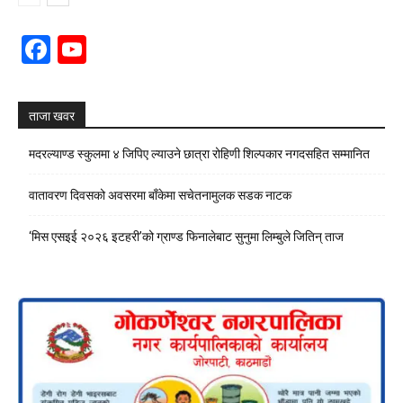
Facebook
YouTube
Channel
ताजा खवर
मदरल्याण्ड स्कुलमा ४ जिपिए ल्याउने छात्रा रोहिणी शिल्पकार नगदसहित सम्मानित
वातावरण दिवसको अवसरमा बाँकेमा सचेतनामुलक सडक नाटक
‘मिस एसइई २०२६ इटहरी’को ग्राण्ड फिनालेबाट सुनुमा लिम्बुले जितिन् ताज