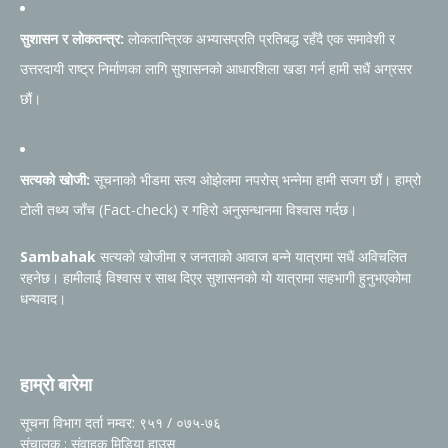
सुशासन र लोकतन्त्र:
लोकतान्त्रिक अभ्यासप्रति प्रतिबद्ध रहँदै एक समावेशी र
उत्तरदायी राष्ट्र निर्माणका लागि सुशासनको आधारशिला खडा गर्न हामी सधैं अग्रसर
छौं।
सत्यको खोजी:
सूचनाको भीडमा सत्य ओझेलमा नपरोस् भन्नेमा हामी सजग छौं। हाम्रो
टोली तथ्य जाँच (Fact-check) र गहिरो अनुसन्धानमा विश्वास गर्दछ।
Sambahak
सत्यको खोजीमा र जनताको आवाज बन्ने यात्रामा सधैं अविचलित
रहनेछ। हामीलाई विश्वास र साथ दिएर सुशासनको यो यात्रामा सहभागी हुनुभएकोमा
धन्यवाद।
हाम्रो बारेमा
सूचना विभाग दर्ता नम्वर: ९५१ / ०७५-७६
संचालक : संवाहक मिडिया हाउस