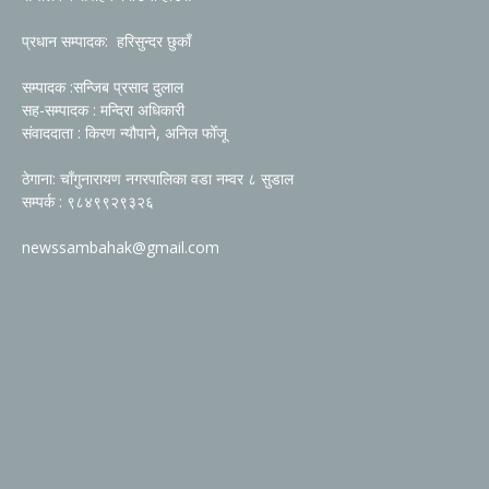
प्रधान सम्पादक: हरिसुन्दर छुकाँ
सम्पादक :सन्जिब प्रसाद दुलाल
सह-सम्पादक : मन्दिरा अधिकारी
संवाददाता : किरण न्यौपाने, अनिल फोँजू
ठेगाना: चाँगुनारायण नगरपालिका वडा नम्वर ८ सुडाल
सम्पर्क : ९८४९९२९३२६
newssambahak@gmail.com