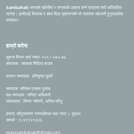
Sambahak
सत्यको खोजीमा र जनताको आवाज बन्ने यात्रामा सधैं अविचलित
रहनेछ। हामीलाई विश्वास र साथ दिएर सुशासनको यो यात्रामा सहभागी हुनुभएकोमा
धन्यवाद।
हाम्रो बारेमा
सूचना विभाग दर्ता नम्वर: ९५१ / ०७५-७६
संचालक : संवाहक मिडिया हाउस
प्रधान सम्पादक: हरिसुन्दर छुकाँ
सम्पादक :सन्जिब प्रसाद दुलाल
सह-सम्पादक : मन्दिरा अधिकारी
संवाददाता : किरण न्यौपाने, अनिल फोँजू
ठेगाना: चाँगुनारायण नगरपालिका वडा नम्वर ८ सुडाल
सम्पर्क : ९८४९९२९३२६
newssambahak@gmail.com