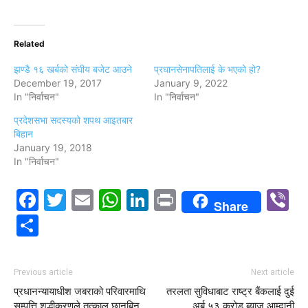
Related
झण्डै १६ खर्बको संघीय बजेट आउने
प्रधानसेनापतिलाई के भएको हो?
December 19, 2017
January 9, 2022
In "निर्वाचन"
In "निर्वाचन"
प्रदेशसभा सदस्यको शपथ आइतबार
बिहान
January 19, 2018
In "निर्वाचन"
Facebook
Twitter
Email
WhatsApp
LinkedIn
Print
V
Share
Share
Previous article
Next article
प्रधानन्यायाधीश जबराको परिवारमाथि
तरलता सुविधाबाट राष्ट्र बैंकलाई दुई
सम्पत्ति शुद्धीकरणले तत्काल छानबिन
अर्ब ५३ करोड ब्याज आम्दानी