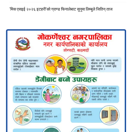
‘मिस एसइई २०२६ इटहरी’को ग्राण्ड फिनालेबाट सुनुमा लिम्बुले जितिन् ताज