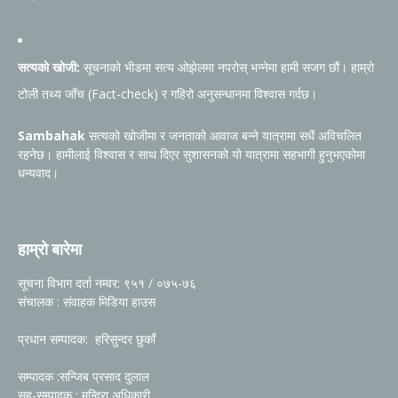
सत्यको खोजी:
सूचनाको भीडमा सत्य ओझेलमा नपरोस् भन्नेमा हामी सजग छौं। हाम्रो
टोली तथ्य जाँच (Fact-check) र गहिरो अनुसन्धानमा विश्वास गर्दछ।
Sambahak
सत्यको खोजीमा र जनताको आवाज बन्ने यात्रामा सधैं अविचलित
रहनेछ। हामीलाई विश्वास र साथ दिएर सुशासनको यो यात्रामा सहभागी हुनुभएकोमा
धन्यवाद।
हाम्रो बारेमा
सूचना विभाग दर्ता नम्वर: ९५१ / ०७५-७६
संचालक : संवाहक मिडिया हाउस
प्रधान सम्पादक: हरिसुन्दर छुकाँ
सम्पादक :सन्जिब प्रसाद दुलाल
सह-सम्पादक : मन्दिरा अधिकारी