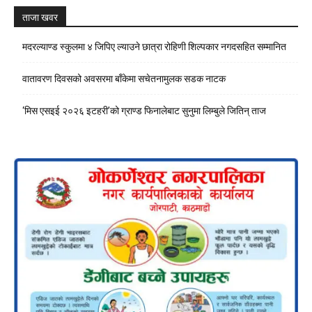
ताजा खवर
मदरल्याण्ड स्कुलमा ४ जिपिए ल्याउने छात्रा रोहिणी शिल्पकार नगदसहित सम्मानित
वातावरण दिवसको अवसरमा बाँकेमा सचेतनामुलक सडक नाटक
‘मिस एसइई २०२६ इटहरी’को ग्राण्ड फिनालेबाट सुनुमा लिम्बुले जितिन् ताज