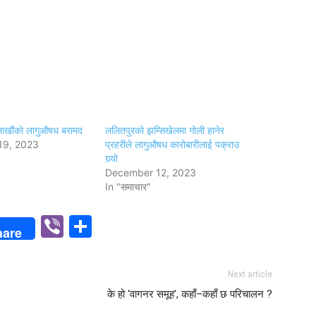
खौंको लागुऔषध बरामद
ललितपुरको झम्सिखेलमा गोली हानेर
19, 2023
प्रहरीले लागुऔषध कारोबारीलाई पक्राउ
गर्‍यो
December 12, 2023
In "समाचार"
p
n
Viber
Share
hare
Next article
के हो ‘वागनर समूह’, कहाँ–कहाँ छ परिचालन ?