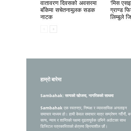
वातावरण दिवसको अवसरमा
‘मिस एस
बाँकेमा सचेतनामुलक सडक
ग्राण्ड फि
नाटक
लिम्बुले 
हाम्रो बारेमा
Sambahak: सत्यको खोजमा, नागरिकको साथमा
Sambahak
एक स्वतन्त्र, निष्पक्ष र व्यावसायिक अनलाइन
समाचार माध्यम हो। हामी केवल समाचार मात्र सम्प्रेषण गर्दैनौं, ब
सत्य, न्याय र शान्तिको पक्षमा दृढतापूर्वक उभिने अठोटका साथ
डिजिटल पत्रकारिताको क्षेत्रमा क्रियाशील छौं।