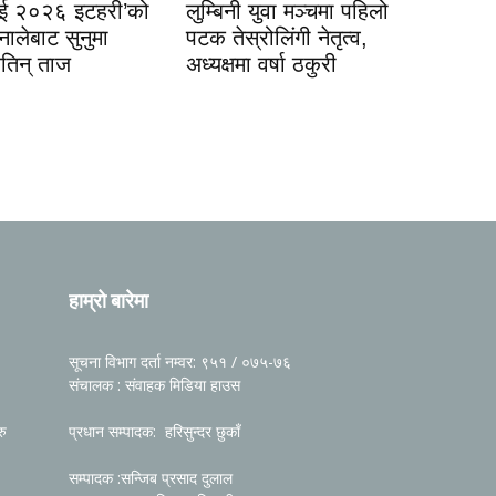
इई २०२६ इटहरी’को
लुम्बिनी युवा मञ्चमा पहिलो
नालेबाट सुनुमा
पटक तेस्रोलिंगी नेतृत्व,
जितिन् ताज
अध्यक्षमा वर्षा ठकुरी
हाम्रो बारेमा
सूचना विभाग दर्ता नम्वर: ९५१ / ०७५-७६
संचालक : संवाहक मिडिया हाउस
रु
प्रधान सम्पादक: हरिसुन्दर छुकाँ
सम्पादक :सन्जिब प्रसाद दुलाल