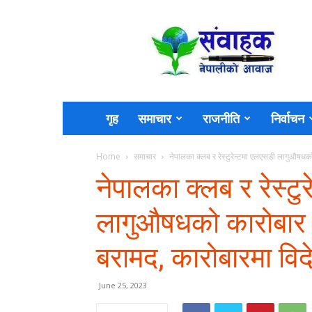
Sambahak
गृह
समाचार
राजनीति
निर्वाचन
Home
समाचार
नेपालका क्लब र रेस्टुरेन्टमा एलएसडी लागुऔषधको 
नेपालका क्लब र रेस्टु
लागुऔषधको कारोबार अ
बरामद, कारोबारमा वि
June 25, 2023