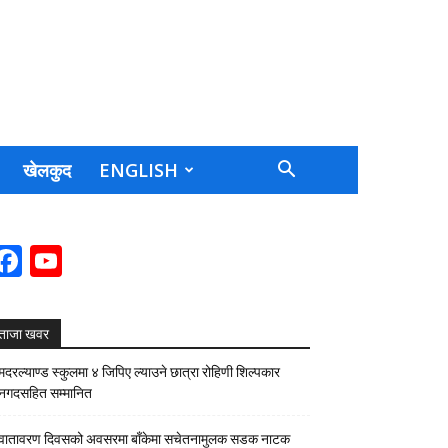
खेलकुद
ENGLISH
Facebook
YouTube
Channel
ताजा खवर
मदरल्याण्ड स्कुलमा ४ जिपिए ल्याउने छात्रा रोहिणी शिल्पकार
नगदसहित सम्मानित
वातावरण दिवसको अवसरमा बाँकेमा सचेतनामुलक सडक नाटक