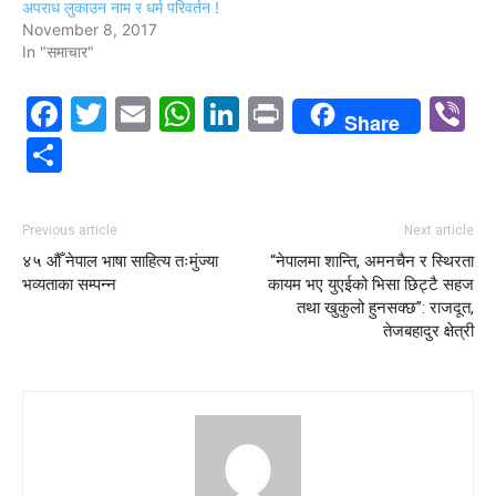
अपराध लुकाउन नाम र धर्म परिवर्तन !
November 8, 2017
In "समाचार"
Facebook
Twitter
Email
WhatsApp
LinkedIn
Print
V
Share
Share
Previous article
Next article
४५ औँ नेपाल भाषा साहित्य तःमुंज्या
“नेपालमा शान्ति, अमनचैन र स्थिरता
भव्यताका सम्पन्न
कायम भए युएईको भिसा छिट्टै सहज
तथा खुकुलो हुनसक्छ”: राजदूत,
तेजबहादुर क्षेत्री