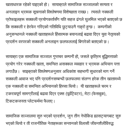
खाताधारक रहेको पाइएको हो। सायाब्राले सामाजिक सञ्जालको सत्यता र
अनलाइन भ्रामक सूचनाको विश्लेषणमा विशेषज्ञता राख्छ। त्यसले नक्कली
प्रोफाइलहरू सक्कली प्रयोगकर्तासँग यति सहज ढंगले घुलमिल भएको बताएको छ
कि सक्कली र हेरफेर गरिएको गतिविधि छुट्याउनै गाह्रो हुन्छ। कम्पनीको
अनुसन्धानले नक्कली खाताहरूले हिंसात्मक बयानलाई बढावा दिएर युवा नेतृत्वको
प्रदर्शन वरपरको सक्कली अनलाइन छलफललाई बिगारेको बताएको छ।
सायाब्रा एक सामाजिक सञ्जाल गुप्तचर कम्पनी हो, जसले कृत्रिम बुद्धिमत्ताको
प्रयोग गरेर नक्कली खाता, समन्वित असक्कल व्यवहार र भ्रामक अभियान पत्ता
लगाउँछ। साइब्राको विश्लेषणअनुसार अधिकांश सहभागी सुधारको माग गर्ने
सक्कली आवाज भए पनि प्रदर्शनसम्बन्धी छलफलमा संलग्न हरेक तीन खातामध्ये
एक नक्कली वा समन्वित अभियानको हिस्सा थियो। यी खाताहरूले चरम र
टकरावपूर्ण सामग्रीलाई बढावा दिएर एक्स (पूर्वट्विटर), मेटा (फेसबुक),
टिकटकजस्ता प्लेटफर्ममा फैलाए।
सामाजिक सञ्जालमा सुरु भएको प्रदर्शन, जुन तीन नेपोकिड ह्यासट्यागबाट सुरु
भएको थियो र ती राजनीतिक नेताहरूका सन्तानको विलासी जीवनशैलीविरुद्ध