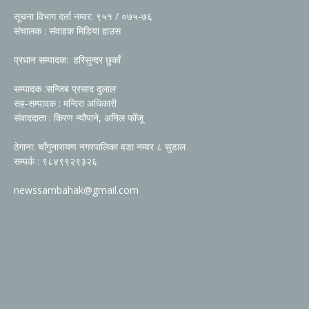
सूचना विभाग दर्ता नम्वर: ९५१ / ०७५-७६
संचालक : संवाहक मिडिया हाउस
प्रधान सम्पादक: हरिसुन्दर छुकाँ
सम्पादक :सन्जिब प्रसाद दुलाल
सह-सम्पादक : मन्दिरा अधिकारी
संवाददाता : किरण न्यौपाने, अनिल फोँजू
ठेगाना: चाँगुनारायण नगरपालिका वडा नम्वर ८ सुडाल
सम्पर्क : ९८४९९२९३२६
newssambahak@gmail.com