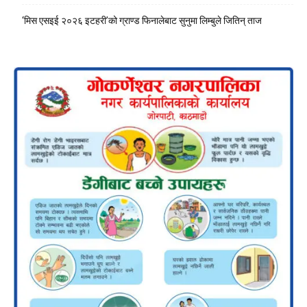
‘मिस एसइई २०२६ इटहरी’को ग्राण्ड फिनालेबाट सुनुमा लिम्बुले जितिन् ताज