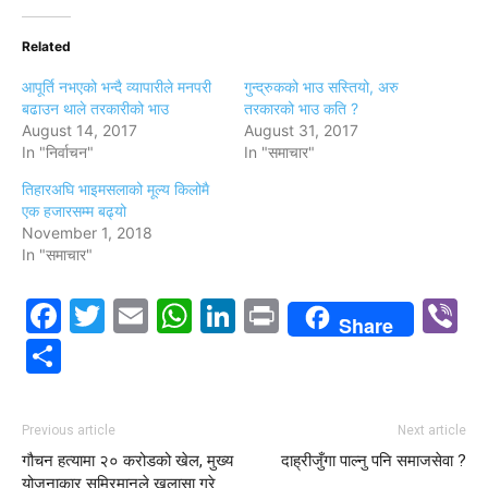
Related
आपूर्ति नभएको भन्दै व्यापारीले मनपरी
गुन्द्रुकको भाउ सस्तियो, अरु
बढाउन थाले तरकारीको भाउ
तरकारको भाउ कति ?
August 14, 2017
August 31, 2017
In "निर्वाचन"
In "समाचार"
तिहारअघि भाइमसलाको मूल्य किलोमै
एक हजारसम्म बढ्यो
November 1, 2018
In "समाचार"
Facebook
Twitter
Email
WhatsApp
LinkedIn
Print
V
Share
Share
Previous article
Next article
गौचन हत्यामा २० करोडको खेल, मुख्य
दाह्रीजुँगा पाल्नु पनि समाजसेवा ?
योजनाकार समिरमानले खुलासा गरे