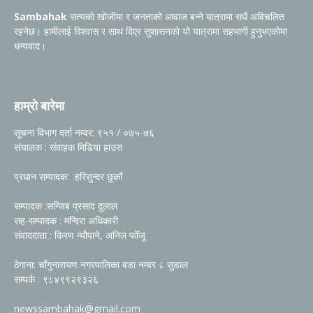
Sambahak
सत्यको खोजीमा र जनताको आवाज बन्ने यात्रामा सधैं अविचलित
रहनेछ। हामीलाई विश्वास र साथ दिएर सुशासनको यो यात्रामा सहभागी हुनुभएकोमा
धन्यवाद।
हाम्रो बारेमा
सूचना विभाग दर्ता नम्वर: ९५१ / ०७५-७६
संचालक : संवाहक मिडिया हाउस
प्रधान सम्पादक: हरिसुन्दर छुकाँ
सम्पादक :सन्जिब प्रसाद दुलाल
सह-सम्पादक : मन्दिरा अधिकारी
संवाददाता : किरण न्यौपाने, अनिल फोँजू
ठेगाना: चाँगुनारायण नगरपालिका वडा नम्वर ८ सुडाल
सम्पर्क : ९८४९९२९३२६
newssambahak@gmail.com