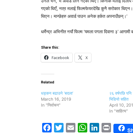
उनले भने, ‘म अवार्ड लिन गएको थिएँ। किनकि मलाई दिलीप कु
गएको थिएँ, नत्र मलाई फिल्मफेयरदेखि कुनै सरोकार थिएन। यो 
थिएन। मान्छेहरु अवार्ड पाउन अनेक हर्कत अपनाउँछन्।’
धर्मेन्द्र अभिनीत नयाँ फिल्म ‘यमला पगला दिवाना ३’ आगामी व
Share this:
Facebook
X
Related
धड्कन बढाउने ‘बदला’
२६ वर्षपछि पनि
March 16, 2019
भिडियो सहित
In "निर्वाचन"
April 10, 20
In "साहित्य"
Facebook
Twitter
Email
WhatsAp
LinkedI
Print
S