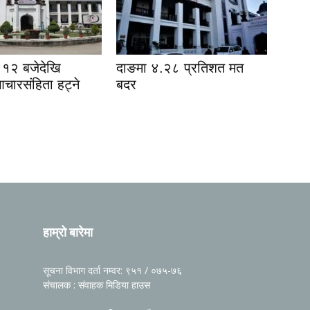
१२ बजेदेखि
दाङमा ४.२८ प्रतिशत मत
आचारसंहिता हट्ने
बदर
हाम्रो बारेमा
सूचना विभाग दर्ता नम्वर: ९५१ / ०७५-७६
संचालक : संवाहक मिडिया हाउस