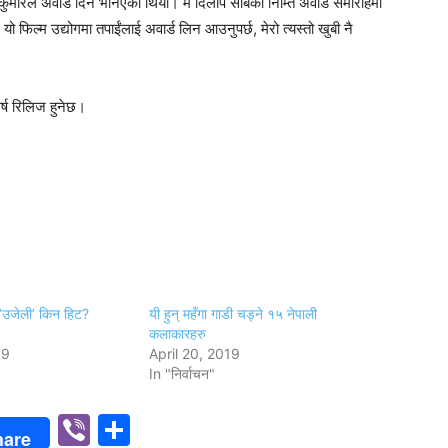
मारले अवार्ड दिने भनिएको थियो। म दिलीप साबको निम्ति अवार्ड समारोहमा
फिल्म उद्योगमा तपाईंलाई अवार्ड लिन आउनुपर्छ, मेरो त्यस्तो खुबी नै
र्ष रिलिज हुनेछ।
 ‘उजेली’ किन हिट?
यी हुन् महँगा गाडी चड्ने १५ नेपाली
कलाकारहरु
19
April 20, 2019
In "निर्वाचन"
p
n
Viber
Share
hare