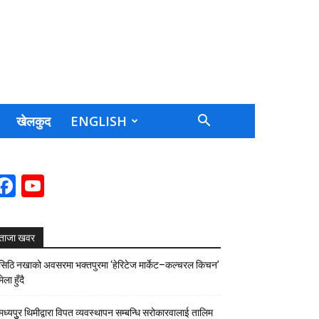
खेलकुद
ENGLISH
Facebook
YouTube
Channel
ताजा खवर
सिठि नखाको अवसरमा भक्तपुरमा ‘हेरिटेज मार्केट–कल्चरल किचन’
मेला हुँदै
मध्यपुुर थिमीद्वारा विपत व्यवस्थापन सम्बन्धि सरोकारवालाई तालिम