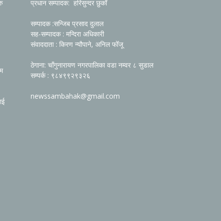
रु
प्रधान सम्पादक: हरिसुन्दर छुकाँ
सम्पादक :सन्जिब प्रसाद दुलाल
सह-सम्पादक : मन्दिरा अधिकारी
संवाददाता : किरण न्यौपाने, अनिल फोँजू
ठेगाना: चाँगुनारायण नगरपालिका वडा नम्वर ८ सुडाल
रम
सम्पर्क : ९८४९९२९३२६
newssambahak@gmail.com
ाई