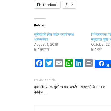
Facebook
X
Related
सुतिरहेको छोरा काटेर प्रहरीसमक्ष
विधिवतरुपमा दशैं
आत्मसर्मपण
समूदायले कुछि भ
August 1, 2018
October 22,
In "समाचार"
In "धर्म"
Facebook
Twitter
Email
WhatsAp
LinkedI
Print
S
Previous article
बुढी औलाले तपाईको स्वभाव बताउँछ, शास्त्रले के भन्छ त
हेर्नुहोस्….