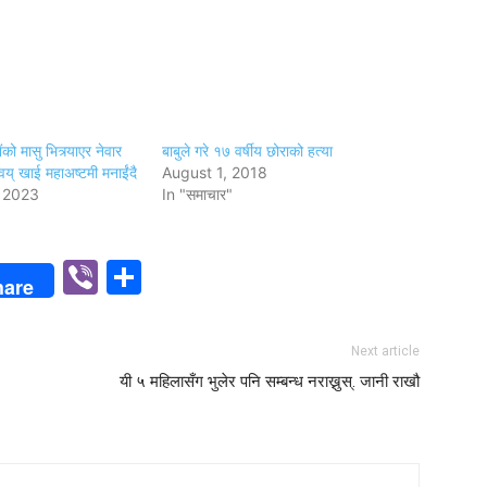
को मासु भित्र्याएर नेवार
बाबुले गरे १७ वर्षीय छोराको हत्या
्वय् खाई महाअष्टमी मनाईंदै
August 1, 2018
 2023
In "समाचार"
p
n
Viber
Share
hare
Next article
यी ५ महिलासँग भुलेर पनि सम्बन्ध नराख्नुस्. जानी राखौ