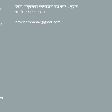
ठेगाना: चाँगुनारायण नगरपालिका वडा नम्वर ८ सुडाल
रम
सम्पर्क : ९८४९९२९३२६
newssambahak@gmail.com
ाई
िता