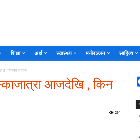
शिक्षा
अर्थ
स्वास्थ्य
मनोरञ्जन
साहित्य
 छ त ? बिस्का बदनाम
िस्काजात्रा आजदेखि , किन
291