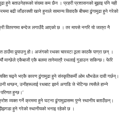
मुढा हुने बताउनेहरूको संख्या कम छैन । प्रहरी प्रशासनको बुझाइ पनि यही
रममा बढी जाँडरक्सी खाने हुनाले सामान्य विवादकै बीचमा ढुंगामुढा हुने गरेको
 बिक्री वितरणमा बन्देज लगाउँदै आएको छ । तर मापसे नगरि यो जात्रा नै
त ठाउँमा पुर्‍याउनु हो। अजंगको रथका चारवटा ठूला काठकै पाग्रा छन् ।
 सयौं मान्छेले एकैबाजी एकै बलमा तानेमात्रै रथलाई गुडाउन सकिन्छ। फेरि
्ति चढ्ने भएकै कारण ढुंगामुढा हुने संस्कृतिकर्मी ओम धौभडेल दावी गर्छन्।
नी थप्छन, उनीहरूलाई रथबाट झार्न अगाडि जे भेटिन्छ त्यसैले हान्ने
 परिणत हुन्छ।’
्रोश व्यक्त गर्ने क्रममा हुने घटना ढुंगामुढासम्म पुग्ने स्थानीय बताउँछन्।
 र झैझगडा हुने गरेको स्थानीयको भनाइ रहेको छ ।