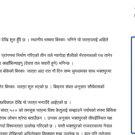
देखि शुरु हुँदै छ । स्थानीय भाषामा बिस्काः भनिने यो जात्रालाई अहिले
 प्रांगणमा निर्माण गरिएको तीन तले प्यागोडा शैलीको भैरवनाथको रथ तानेर
 क्वहाँबिज्याइगु (देवता तल सवारी हुने) भनिन्छ ।
्व बोकेको बिस्काः जात्रा आठ रात नौ दिन सम्म धुमधामका साथ भक्तपुरमा
र बिस्काः जात्रा शुरु भएको छ । बिक्रम संवत अनुसार सौर्यमासको
च्छविकाल देखि यो जात्रा मनाउँदै आईएको छ ।
ल संवत् ५०० को तमसुक पत्रमा विश्व केतुलाई सम्झाउने पर्यायको रुपमा बिसिक
ुषोत्तम लोचन श्रेष्ठ बताउँछन । उनका अनुसार भक्तपुरको तौमढीस्थित यक्ष
्दा विश्वजात्रा उल्लेख गरिएको छ । यस्तै भक्तपुरको राजदरवारमा नेपाल
पालमा लेखिएको अभिलेखमा विश्क्यात शब्द उल्लेख छ । हाल पनि तलेजुमा