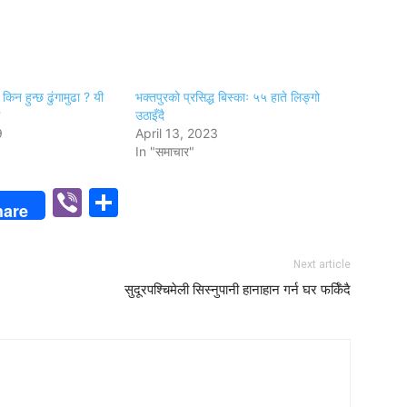
 किन हुन्छ ढुंगामुढा ? यी
भक्तपुरको प्रसिद्ध बिस्काः ५५ हाते लिङ्गो
उठाइँदै
9
April 13, 2023
In "समाचार"
p
n
Viber
Share
hare
Next article
सुदूरपश्चिमेली सिस्नुपानी हानाहान गर्न घर फर्किँदै