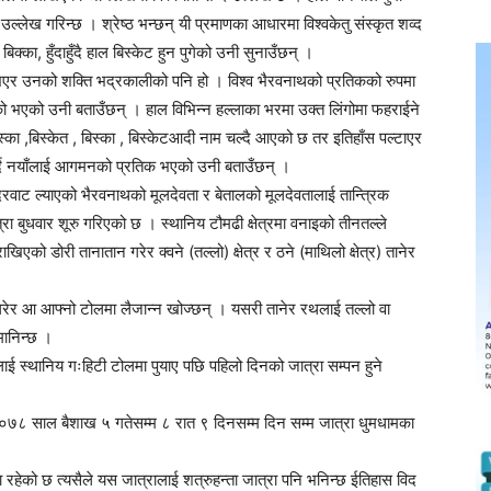
ो उल्लेख गरिन्छ । श्रेष्ठ भन्छन् यी प्रमाणका आधारमा विश्वकेतु संस्कृत शव्द
िक्का, हुँदाहुँदै हाल बिस्केट हुन पुगेको उनी सुनाउँछन् ।
 नभएर उनको शक्ति भद्रकालीको पनि हो । विश्व भैरवनाथको प्रतिकको रुपमा
को भएको उनी बताउँछन् । हाल विभिन्न हल्लाका भरमा उक्त लिंगोमा फहराईने
 बिस्का ,बिस्केत , बिस्का , बिस्केटआदी नाम चल्दै आएको छ तर इतिहाँस पल्टाएर
तय गर्दै नयाँलाई आगमनको प्रतिक भएको उनी बताउँछन् ।
दिरवाट ल्याएको भैरवनाथको मूलदेवता र बेतालको मूलदेवतालाई तान्त्रिक
त्रा बुधवार शूरु गरिएको छ । स्थानिय टौमढी क्षेत्रमा वनाइको तीनतल्ले
को डोरी तानातान गरेर क्वने (तल्लो) क्षेत्र र ठने (माथिलो क्षेत्र) तानेर
 गरेर आ आफ्नो टोलमा लैजान्न खोज्छन् । यसरी तानेर रथलाई तल्लो वा
मानिन्छ ।
ाई स्थानिय गःहिटी टोलमा पुयाए पछि पहिलो दिनको जात्रा सम्पन हुने
२०७८ साल बैशाख ५ गतेसम्म ८ रात ९ दिनसम्म दिन सम्म जात्रा धुमधामका
न्यता रहेको छ त्यसैले यस जात्रालाई शत्रुहन्ता जात्रा पनि भनिन्छ ईतिहास विद