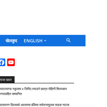
खेलकुद
ENGLISH
Facebook
YouTube
Channel
ताजा खवर
मदरल्याण्ड स्कुलमा ४ जिपिए ल्याउने छात्रा रोहिणी शिल्पकार
नगदसहित सम्मानित
वातावरण दिवसको अवसरमा बाँकेमा सचेतनामुलक सडक नाटक