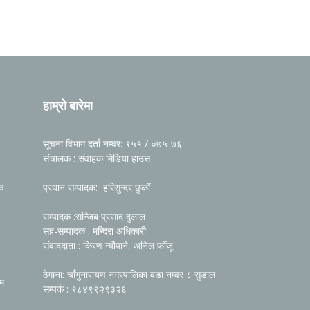
हाम्रो बारेमा
सूचना विभाग दर्ता नम्वर: ९५१ / ०७५-७६
संचालक : संवाहक मिडिया हाउस
रु
प्रधान सम्पादक: हरिसुन्दर छुकाँ
सम्पादक :सन्जिब प्रसाद दुलाल
सह-सम्पादक : मन्दिरा अधिकारी
संवाददाता : किरण न्यौपाने, अनिल फोँजू
ठेगाना: चाँगुनारायण नगरपालिका वडा नम्वर ८ सुडाल
रम
सम्पर्क : ९८४९९२९३२६