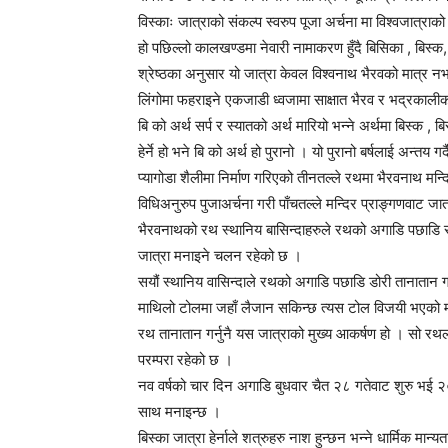
विस्काः जात्राको संकल्प स्वरुप पूजा अर्चना मा विश्वजात्राक
हो पछिल्लो कालखण्डमा नेवारी नामाकरण हुँदै बिसिका , बिस्क, ब
श्रेष्ठका अनुसार यो जात्रा केवल विश्वनाथ भैरवको मात्र
लिंगोमा फहराइने एकजाडी ध्वजामा साक्षात भैरव र भद्रकाली
बि को अर्थ सर्प र स्यातको अर्थ मारियो भन्ने अर्थमा बिस्क ,
हेर्ने हो भने बि को अर्थ हो पुरानो । यो पुरानो बर्षलाई अन्
प्यागोडा शैलीमा निर्माण गरिएको तीनतल्ले रथमा भैरवनाथ मन्
विधिअनुरुप पुजाअर्चना गरी पाँचतल्ले मन्दिर प्राङ्गणवाट जा
भैरवनाथको रथ स्थानिय बासिन्दाहरुले रथको अगाडि पछाडि राखिए
जात्रा मनाइने चलन रहेको छ ।
सयौं स्थानिय वासिन्दाले रथको अगाडि पछाडि डोरी तानातान
माथिलो टोलमा जहाँ लैजान सकिन्छ त्यस टोल विजयी भएको 
रथ तानातान गर्नुनै यस जात्राको मुख्य आकर्षण हो । सो रथल
परम्परा रहेको छ ।
नव वर्षको चार दिन अगाडि बुधवार चैत २८ गतेवाट शुरु भई 
साथ मनाइन्छ ।
बिस्का जात्रा हेर्नाले शत्रुहरु नाश हुन्छन भन्ने धार्मिक मा