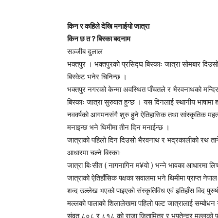
किन र कहिले देखि मनाईयो जात्रा
किन छ त ? बिस्का बदनाम
सञ्जीब दुलाल
भक्तपुर । भक्तपुरको प्रसिद्घ बिस्काः जात्रा सोमबार दिउसो 
बिस्केट भनेर चिनिन्छ ।
भक्तपुर नगरको केन्मा अवस्थित पाँचतले र भैरवनाथको मन्दिर
बिस्काः जात्रा सुरुवात हुन्छ । यस दिनलाई स्थानीय भाषामा द्य
नववर्षको आगमनसंगै शुरु हुने ऐतिहासिक तथा सांस्कृतिक महत
मनाइन्छ भने थिमीमा तीन दिन मनाईन्छ ।
जात्राको पहिलो दिन दिउसो भैरवनाथ र भद्रकालीको रथ ताने
आधारमा चल्ने बिस्काः
जात्रा बिःसीत ( नागनागिन म¥यो ) भन्ने भावका आधारमा लि
जात्राको ऐतिहाँसिक पक्षका सवालमा भने थिमीमा प्राप्त नेपा
शव्द उल्लेख भएको पाइएको संस्कृतिविध एवं इतिहाँस विद पुर
मल्लको पालाको शिलालेखमा पहिलो पल्ट जात्रालाई सम्बोधन गर
संवत ८०८ र ८१८ को राजा जितामित्र र भूपतेन्द्र मल्लको 