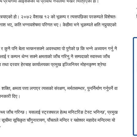
ल्यै प्रयोगमा आइसकेको यो प्रविधि नेपालमा भर्खर भित्रिएको हो।
ित्र्याएको हो। २०७२ वैशाख १२ को भूकम्प र त्यसपछिका परकम्पले विशेषतः
ाश भए, कति भग्नावशेषमा परिणत भए। केहीमा भने भूकम्पले क्षति नपुर्‍याएको
ोर र कुनै पनि बेला भत्कनसक्ने अवस्थामा पो पुगेको छ कि भन्ने अध्ययन गर्नु नै
्लाई र कम्पन थेग्न सक्ने क्षमताको जाँच गरिनु नै सम्पदाको स्वास्थ्य जाँच
षण तथा दरवार हेरचाह कार्यालयका प्रमुख इञ्जिनियर मोहनकृष्ण श्रेष्ठ
, क्षमता पत्ता लगाएर त्यसको संरक्षण, मर्मतसम्भार, पुनर्निर्माण गर्नुपर्ने वा
 जानकारी दिए।
्थ्य जाँच गरिन्छ। यसलाई स्ट्रक्चरल हेल्थ मनिटरिङ टेस्ट भनिन्छ’, प्रमुख
 सूचीमा सूचिकृत चाँगुनारायण, पाँचतले मन्दिर र यक्षेश्वर महादेव मन्दिरमा यो
’