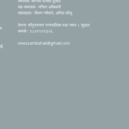
सम्पादक :सन्जिब प्रसाद दुलाल
सह-सम्पादक : मन्दिरा अधिकारी
संवाददाता : किरण न्यौपाने, अनिल फोँजू
ठेगाना: चाँगुनारायण नगरपालिका वडा नम्वर ८ सुडाल
रम
सम्पर्क : ९८४९९२९३२६
newssambahak@gmail.com
ाई