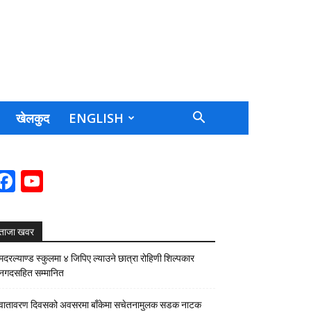
खेलकुद
ENGLISH
Facebook
YouTube
Channel
ताजा खवर
मदरल्याण्ड स्कुलमा ४ जिपिए ल्याउने छात्रा रोहिणी शिल्पकार
नगदसहित सम्मानित
वातावरण दिवसको अवसरमा बाँकेमा सचेतनामुलक सडक नाटक