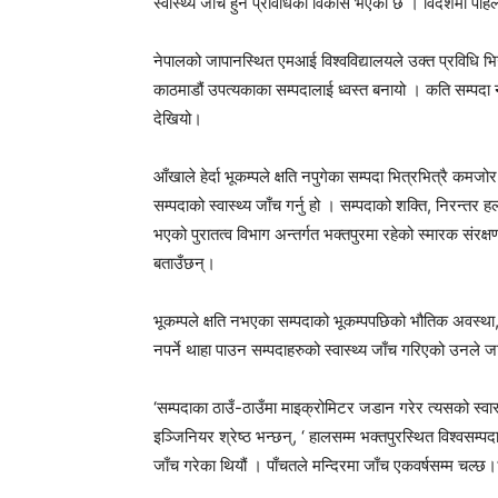
स्वास्थ्य जाँच हुने प्रविधिको विकास भएको छ । विदेशमा पहि
नेपालको जापानस्थित एमआई विश्वविद्यालयले उक्त प्रविधि भ
काठमाडौं उपत्यकाका सम्पदालाई ध्वस्त बनायो । कति सम्पदा न
देखियो।
आँखाले हेर्दा भूकम्पले क्षति नपुगेका सम्पदा भित्रभित्रै कमज
सम्पदाको स्वास्थ्य जाँच गर्नु हो । सम्पदाको शक्ति, निरन्तर हल
भएको पुरातत्व विभाग अन्तर्गत भक्तपुरमा रहेको स्मारक संरक्
बताउँछन्।
भूकम्पले क्षति नभएका सम्पदाको भूकम्पपछिको भौतिक अवस्था, शक्ति
नपर्ने थाहा पाउन सम्पदाहरुको स्वास्थ्य जाँच गरिएको उनले
‘सम्पदाका ठाउँ-ठाउँमा माइक्रोमिटर जडान गरेर त्यसको स्वास
इञ्जिनियर श्रेष्ठ भन्छन्, ‘ हालसम्म भक्तपुरस्थित विश्वसम्पदा
जाँच गरेका थियौं । पाँचतले मन्दिरमा जाँच एकवर्षसम्म चल्छ।