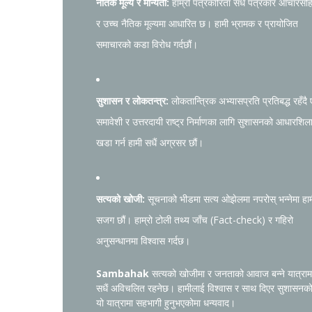
नैतिक मूल्य र मान्यता:
हाम्रो पत्रकारिता सधैं पत्रकार आचारसंह
र उच्च नैतिक मूल्यमा आधारित छ। हामी भ्रामक र प्रायोजित
समाचारको कडा विरोध गर्दछौं।
सुशासन र लोकतन्त्र:
लोकतान्त्रिक अभ्यासप्रति प्रतिबद्ध रहँदै
समावेशी र उत्तरदायी राष्ट्र निर्माणका लागि सुशासनको आधारशिल
खडा गर्न हामी सधैं अग्रसर छौं।
सत्यको खोजी:
सूचनाको भीडमा सत्य ओझेलमा नपरोस् भन्नेमा हा
सजग छौं। हाम्रो टोली तथ्य जाँच (Fact-check) र गहिरो
अनुसन्धानमा विश्वास गर्दछ।
Sambahak
सत्यको खोजीमा र जनताको आवाज बन्ने यात्राम
सधैं अविचलित रहनेछ। हामीलाई विश्वास र साथ दिएर सुशासनक
यो यात्रामा सहभागी हुनुभएकोमा धन्यवाद।