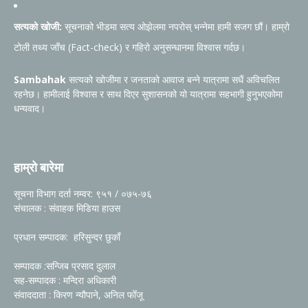
सत्यको खोजी:
सूचनाको भीडमा सत्य ओझेलमा नपरोस् भन्नेमा हामी सजग छौं। हाम्रो
टोली तथ्य जाँच (Fact-check) र गहिरो अनुसन्धानमा विश्वास गर्दछ।
Sambahak
सत्यको खोजीमा र जनताको आवाज बन्ने यात्रामा सधैं अविचलित
रहनेछ। हामीलाई विश्वास र साथ दिएर सुशासनको यो यात्रामा सहभागी हुनुभएकोमा
धन्यवाद।
हाम्रो बारेमा
सूचना विभाग दर्ता नम्वर: ९५१ / ०७५-७६
संचालक : संवाहक मिडिया हाउस
प्रधान सम्पादक: हरिसुन्दर छुकाँ
सम्पादक :सन्जिब प्रसाद दुलाल
सह-सम्पादक : मन्दिरा अधिकारी
संवाददाता : किरण न्यौपाने, अनिल फोँजू