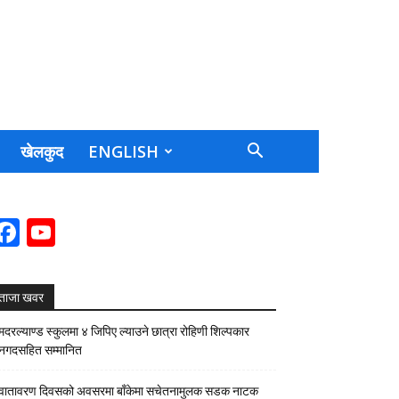
खेलकुद
ENGLISH
Facebook
YouTube
Channel
ताजा खवर
मदरल्याण्ड स्कुलमा ४ जिपिए ल्याउने छात्रा रोहिणी शिल्पकार
नगदसहित सम्मानित
वातावरण दिवसको अवसरमा बाँकेमा सचेतनामुलक सडक नाटक