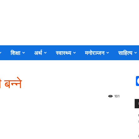
शिक्षा
अर्थ
स्वास्थ्य
मनोरञ्जन
साहित्य
 बन्ने
101