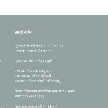
हाम्रो बारेमा
सूचना विभाग दर्ता नम्वर: ९५१ / ०७५-७६
संचालक : संवाहक मिडिया हाउस
रु
प्रधान सम्पादक: हरिसुन्दर छुकाँ
सम्पादक :सन्जिब प्रसाद दुलाल
सह-सम्पादक : मन्दिरा अधिकारी
संवाददाता : किरण न्यौपाने, अनिल फोँजू
ठेगाना: चाँगुनारायण नगरपालिका वडा नम्वर ८ सुडाल
रम
सम्पर्क : ९८४९९२९३२६
newssambahak@gmail.com