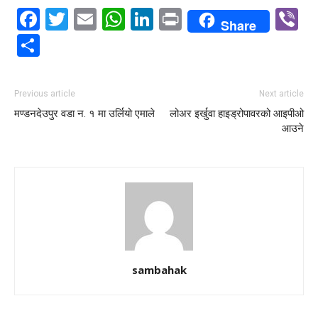
Facebook
Twitter
Email
WhatsApp
LinkedIn
Print
V
Share
Share
Previous article
Next article
मण्डनदेउपुर वडा न. १ मा उर्लियो एमाले
लोअर इर्खुवा हाइड्रोपावरको आइपीओ
आउने
sambahak