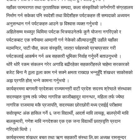
यहाँका परम्परागत तथा पुरातात्विक सम्पदा, कला संस्कृतिको जगेर्नागरी संग्रहालय
निर्माण गर्न सकेका पनि स्वदेशी तथा विदेशीहरु पर्यटकहरु ती सम्पदाको अध्ययन
अनुसन्धान गर्न पर्यटकहरु आउने छ विश्वास व्यक्त गर्नुभयो ।
अहिलेसम्म मध्यपुर थिमिमा पर्यटक भित्र्याउनेतर्फ कुनै योजना नगरिएको र
पर्यटकबाट एक रुपैयामा आम्दानी गर्न नेकेको औंल्याउनुहुँदै उहाँले यहाँका
मठमन्दिर, पाटी पौवा, कला संस्कृति, जात्रा पर्वहरुको प्रचाप्रसार गरी
पर्यटकलाई आकर्षन गर्न अब सहकारी भूमिका निर्वाह गर्नुपर्ने बताउनुभयो ।
थोरै थोरै रकम संकलन गरेर अगाडि बढीरहेका सहकारीहरुले चाहेमा सरकारको
बजेट बिना नै ठूला ठूला काम गर्न सक्ने क्षमता राख्दछ भन्नुहुँदै शंखधर साकोसको
अझ प्रगति होस् भन्ने कामना गर्नुभयो ।
कार्यक्रममा बागमती प्रदेशका राज्यमन्त्री वाटी प्रदेश सदस्य श्रेष्ठले संस्थाका
सदस्यहरु पुरुष तर्फ ज्येष्ठ नागरिक काजीबहादुर मानन्धर, महिला तर्फ ज्येष्ठ
नागरिक राजमाया मकै प्रजापति, सदस्यका छोराछोरी मध्य एसईई परीक्षामा
सवोत्कृष्ट अंक हासिल गर्ने ६ जना विद्यार्थी, आदर्श मावि लायकू, बालप्रेमी मावि
बालकुमारी, गणेश मावि नगदेशका एक एक जना विद्यार्थी छात्रवृत्ति प्रदान
गरिएको थियो ।
कार्यक्रममा शंखधर बचत तथा ऋण सहकारी संस्था लि.का अध्यक्ष रामसुन्दर