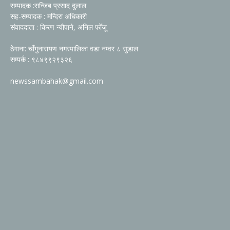
सम्पादक :सन्जिब प्रसाद दुलाल
सह-सम्पादक : मन्दिरा अधिकारी
संवाददाता : किरण न्यौपाने, अनिल फोँजू
ठेगाना: चाँगुनारायण नगरपालिका वडा नम्वर ८ सुडाल
सम्पर्क : ९८४९९२९३२६
newssambahak@gmail.com