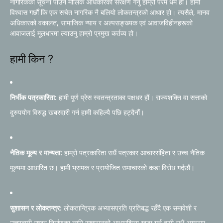
नागरिकको सूचना पाउने मौलिक अधिकारको संरक्षण गर्नु हाम्रो परम धर्म हो। हामी
विश्वास गर्छौं कि एक सचेत नागरिक नै बलियो लोकतन्त्रको आधार हो। त्यसैले, मानव
अधिकारको वकालत, सामाजिक न्याय र अल्पसङ्ख्यक एवं आवाजविहीनहरूको
आवाजलाई मूलधारमा ल्याउनु हाम्रो प्रमुख कर्तव्य हो।
हामी किन ?
निर्भीक पत्रकारिता:
हामी पूर्ण प्रेस स्वतन्त्रताका पक्षधर हौं। राज्यशक्ति वा सत्ताको
दुरुपयोग विरुद्ध खबरदारी गर्न हामी कहिल्यै पछि हट्दैनौं।
नैतिक मूल्य र मान्यता:
हाम्रो पत्रकारिता सधैं पत्रकार आचारसंहिता र उच्च नैतिक
मूल्यमा आधारित छ। हामी भ्रामक र प्रायोजित समाचारको कडा विरोध गर्दछौं।
सुशासन र लोकतन्त्र:
लोकतान्त्रिक अभ्यासप्रति प्रतिबद्ध रहँदै एक समावेशी र
उत्तरदायी राष्ट्र निर्माणका लागि सुशासनको आधारशिला खडा गर्न हामी सधैं अग्रसर