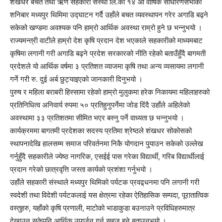
शंखधर बचत तथा ऋण सहकारी संस्था लि.को १४ औं वार्षिक साधारणसभाको
शनिबार मध्यपुर थिमिमा उद्घाटन गर्दै उहाँले बचत व्यवस्थापन गरेर अगाडि बढ्ने
सकेको खण्डमा अवश्यक पनि हाम्रो आर्थिक अवस्था राम्रो हुने छ भन्नुभयो ।
राज्यमन्त्री वाटीले हाम्रो देश कृषि प्रदान देश भएकाले सहकारीको माध्यमबाट
कृषिमा लगानी गरी अगाडि बढ्ने प्रदेश सरकारको नीति रहेको बताउँहुँदै बागमती
प्रदेशले यो आर्थिक वर्षमा ३ प्रतिशत व्याजमा कृषि तथा अन्य व्यसायमा लगानी
गर्ने गरी रु. दुई अर्ब छुट्याइएको जानकारी दिनुभयो ।
पुरुष र महिला बराबरी हिस्सामा रहेको हाम्रो मुलुकमा हरेक निकायमा महिलाहरुको
प्रतिनिधित्व अनिवार्य रुपमा ५० प्रतिहुनुपर्नेमा जोड दिंदै उहाँले अहिलेको
अवस्थामा ३३ प्रतिशतमा सीमित भएर बस्नु पर्ने वाध्यता छ भन्नुभयो ।
कार्यक्रममा बागतमी प्रदेशका सदस्य प्रतिमा श्रेष्ठले शंखधर सोकोसको
स्थापनादेखि हालसम्म समाज परिवर्तनमा निकै योगदान पु्याउन सकेको उल्लेख
गर्नुहुँदै सहकारीले ज्येष्ठ नागरिक, एसईई पास गरेका विद्यार्थी, गरिब विद्यार्थीलाई
प्रदान गरेको छात्रवृत्ति जस्ता कार्यको प्रशंशा गर्नुभयो ।
उहाँले सहकारी संस्थाले मध्यपुर थिमिको पर्यटक प्रवद्र्धनमा पनि लगानी गरी
स्वदेशी तथा विदेशी पर्यटकलाई यस क्षेत्रमा रहेका ऐतिहासिक सम्पदा, पूरातात्विक
वस्तुहरु, यहाँको कृषि प्रणाली, माटोको भाडाकुडा बउनाउने प्रविधिहरुमात्र
देखाउन सकेपनि आर्थिक उपार्जन गर्न सहज हुने बताउनुभयो ।