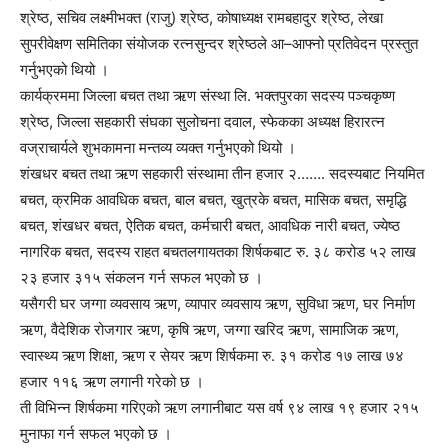
श्रेष्ठ, सचिव लक्ष्मीभक्त (राजु) श्रेष्ठ, कोषाध्यक्ष रामबहादुर श्रेष्ठ, लेखा
सुपरीवेक्षण समितिका संयोजक रत्नसुन्दर श्रेष्ठले आ–आफ्नो प्रतिवेदन प्रस्तुत
गर्नुभएको थियो ।
कार्यक्रममा जिल्ला बचत तथा ऋण संस्था लि. भक्तपुरका सदस्य पञ्चकृष्ण
श्रेष्ठ, जिल्ला सहकारी संघका सुलोचना दवाल, स्फेकका अध्यक्ष हिरारत्न
वज्राचार्यले शुभकामना मन्तव्य व्यक्त गर्नुभएको थियो ।
शंखधर बचत तथा ऋण सहकारी संस्थामा तीन हजार २……. सदस्यबाट नियमित
बचत, क्रमिक आवधिक बचत, बाल बचत, खुत्रके बचत, मासिक बचत, समृद्धि
बचत, शंखधर बचत, ऐतिक बचत, कर्मचारी बचत, आवधिक नारी बचत, ज्येष्ठ
नागरिक बचत, सदस्य राहत बचतलगायतका शिर्षकबाट रु. ३८ करोड ५२ लाख
२३ हजार ३१५ संकलन गर्न सफल भएको छ ।
यसैगरी घर जग्गा व्यवसाय ऋण, व्यापार व्यवसाय ऋण, सुविधा ऋण, घर निर्माण
ऋण, वैदेशिक रोजगार ऋण, कृषि ऋण, जग्गा खरिद ऋण, सामाजिक ऋण,
स्वास्थ्य ऋण शिक्षा, ऋण र सेयर ऋण शिर्षकमा रु. ३१ करोड १७ लाख ७४
हजार ११६ ऋण लगानी गरेको छ ।
ती विभिन्न शिर्षकमा गरिएको ऋण लगानीबाट यस वर्ष ९४ लाख १९ हजार २१५
मुनाफा गर्न सफल भएको छ ।