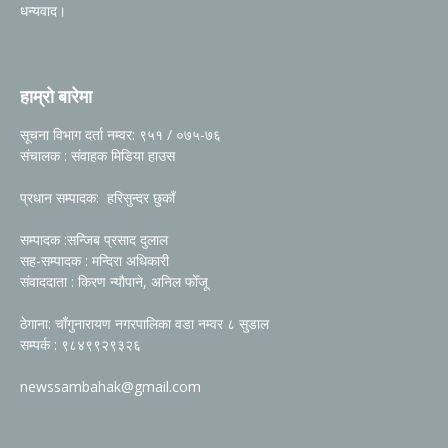
धन्यवाद।
हाम्रो बारेमा
सूचना विभाग दर्ता नम्वर: ९५१ / ०७५-७६
संचालक : संवाहक मिडिया हाउस
प्रधान सम्पादक: हरिसुन्दर छुकाँ
सम्पादक :सन्जिब प्रसाद दुलाल
सह-सम्पादक : मन्दिरा अधिकारी
संवाददाता : किरण न्यौपाने, अनिल फोँजू
ठेगाना: चाँगुनारायण नगरपालिका वडा नम्वर ८ सुडाल
सम्पर्क : ९८४९९२९३२६
newssambahak@gmail.com