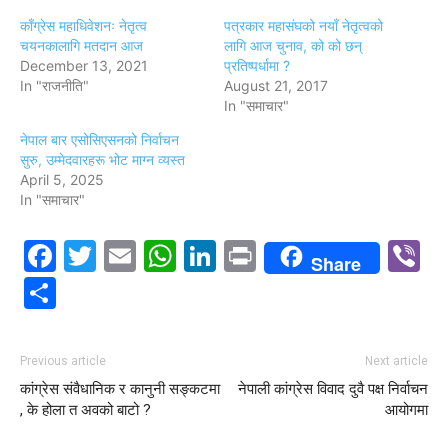
काँग्रेस महाधिवेशनः नेतृत्व
पत्रकार महासंघको नयाँ नेतृत्वको
चयनकालागि मतदान आज
लागि आज चुनाव, को को छन्
December 13, 2021
प्रतिष्पर्धामा ?
In "राजनीति"
August 21, 2017
In "समाचार"
नेपाल बार एसोसिएसनको निर्वाचन
सुरु, उम्मेदवारहरू भोट माग्न व्यस्त
April 5, 2025
In "समाचार"
Facebook
Twitter
Email
WhatsApp
LinkedIn
Print
V
Share
Share
Previous article
Next article
कांग्रेस संवैधानिक र कानुनी सङ्कटमा
नेपाली कांग्रेस विवाद दुवै पक्ष निर्वाचन
, के होला त अवको बाटो ?
आयोगमा