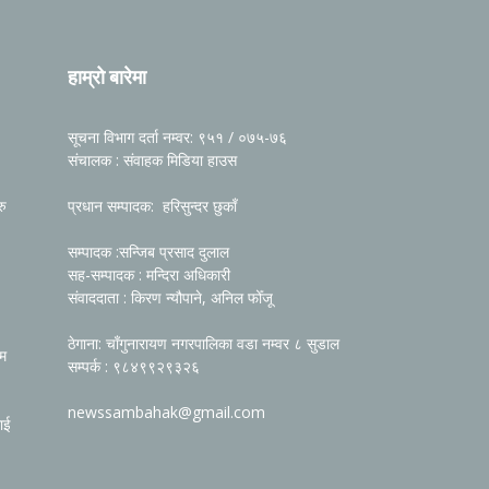
हाम्रो बारेमा
सूचना विभाग दर्ता नम्वर: ९५१ / ०७५-७६
संचालक : संवाहक मिडिया हाउस
रु
प्रधान सम्पादक: हरिसुन्दर छुकाँ
सम्पादक :सन्जिब प्रसाद दुलाल
सह-सम्पादक : मन्दिरा अधिकारी
संवाददाता : किरण न्यौपाने, अनिल फोँजू
ठेगाना: चाँगुनारायण नगरपालिका वडा नम्वर ८ सुडाल
रम
सम्पर्क : ९८४९९२९३२६
newssambahak@gmail.com
ाई