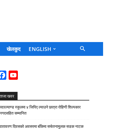
खेलकुद
ENGLISH
Facebook
YouTube
Channel
ताजा खवर
मदरल्याण्ड स्कुलमा ४ जिपिए ल्याउने छात्रा रोहिणी शिल्पकार
नगदसहित सम्मानित
वातावरण दिवसको अवसरमा बाँकेमा सचेतनामुलक सडक नाटक