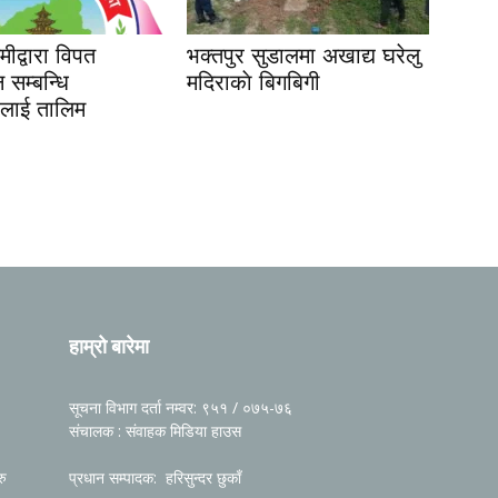
िमीद्वारा विपत
भक्तपुर सुडालमा अखाद्य घरेलु
 सम्बन्धि
मदिराकाे बिगबिगी
लाई तालिम
हाम्रो बारेमा
सूचना विभाग दर्ता नम्वर: ९५१ / ०७५-७६
संचालक : संवाहक मिडिया हाउस
रु
प्रधान सम्पादक: हरिसुन्दर छुकाँ