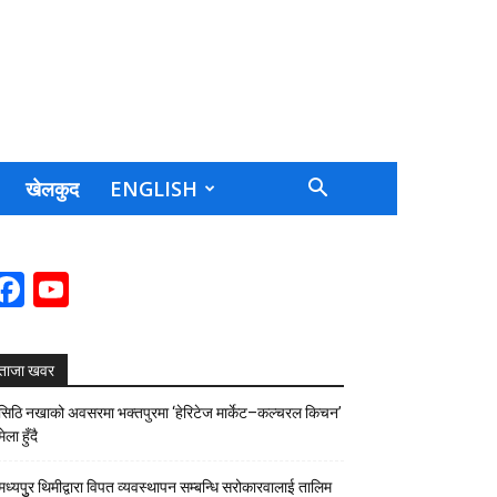
खेलकुद
ENGLISH
Facebook
YouTube
Channel
ताजा खवर
सिठि नखाको अवसरमा भक्तपुरमा ‘हेरिटेज मार्केट–कल्चरल किचन’
मेला हुँदै
मध्यपुुर थिमीद्वारा विपत व्यवस्थापन सम्बन्धि सरोकारवालाई तालिम