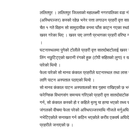
ललितपुर । ललितपुर जिल्लाको महालक्ष्मी नगरपालिका वडा नं
(अस्थिपञ्जर) कस्को रहेछ भनेर पत्ता लगाउन प्रहरी वृत्त सा
चैत १ गते विहान सो सामुदायीक वनमा घाँस काट्न गएका स्था
खवर गरेका थिए । खवर पाए लगत्तै प्रभागका प्रहरी वरिष्ठ ना
।
घटनास्थलमा पुगेको टोलीले प्रहरी वृत्त सातदोबाटोलाई खवर
लिंग नछुटिट्एको खरानी रंगको हुक (टोपी सहितको लुगा) र ख
पारेको थियो ।
फेला पारेको सो मानव कंकाल प्रहरीले घटनास्थल तथा लास जा
लागि पाटन अस्पताल पठाएको थियो ।
सो मानव कंकाल पाटन अस्पतालको शव गृहमा राखिएको छ भने
फरेन्सिक विभागसंग समन्वय गरिएको प्रहरी वृत्त सातदोवाट
गर्न, सो कंकाल कस्को हो र कहिले मृत्यु या हत्या भएको तथ्य
जंगलको वीचमा फेला परेको अस्थिपञ्जरमाथि नीजले मर्नुअघि
नभेटिएकोले सनाखत गर्न कठिन भएकोले करीव एकवर्ष अघिदेखि 
प्रहरीले जनाएको छ ।